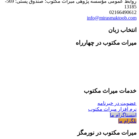
روابط عمومی مؤسسه پژوهی میراث مکتوب؛ صندوق پستی: 569-
13185
02166490612
info@mirasmaktoob.com
انتخاب زبان
میرات مکتوب در چهارراه
خدمات میراث مکتوب
عضویت در خبرنامه
نرم افزار میراث مکتوب
اینستاگرام ما
تلگرام ما
میرات مکتوب در نورمگز