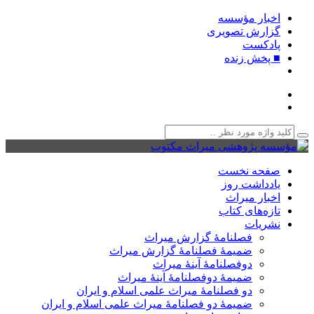
اخبار مؤسسه
گزارش تصویری
پادکست‌
■ پخش زنده
صفحه نخست
یادداشت روز
اخبار میراث
تازه‌های کتاب
نشریات
فصلنامۀ گزارش میراث
ضمیمۀ فصلنامۀ گزارش میراث
دوفصلنامۀ آینۀ میراث
ضمیمۀ دوفصلنامۀ آینۀ میراث
دو فصلنامۀ میراث علمی اسلام و ایران
ضمیمۀ دو فصلنامۀ میراث علمی اسلام و ایران