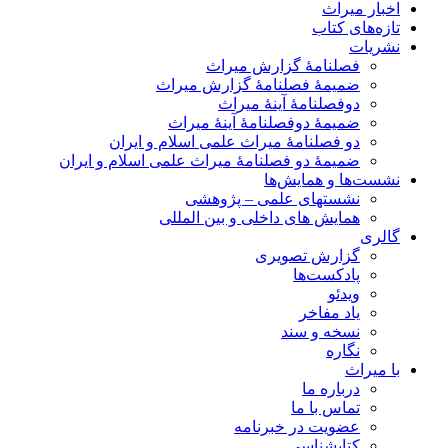
اخبار میراث
تازه‌های کتاب
نشریات
فصلنامۀ گزارش میراث
ضمیمۀ فصلنامۀ گزارش میراث
دوفصلنامۀ آینۀ میراث
ضمیمۀ دوفصلنامۀ آینۀ میراث
دو فصلنامۀ میراث علمی اسلام و ایران
ضمیمۀ دو فصلنامۀ میراث علمی اسلام و ایران
نشست‌ها و همایش‌ها
نشستهای علمی – پژوهشی
همایش های داخلی و بین المللی
گالری
گزارش تصویری
پادکست‌ها
ویدئو
یاد مفاخر
نسخه و سند
نگاره
با میراث
درباره ما
تماس با ما
عضویت در خبرنامه
کتابشناسی