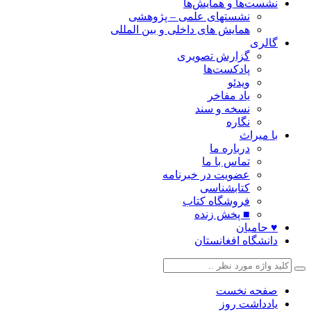
نشست‌ها و همایش‌ها
نشستهای علمی – پژوهشی
همایش های داخلی و بین المللی
گالری
گزارش تصویری
پادکست‌ها
ویدئو
یاد مفاخر
نسخه و سند
نگاره
با میراث
درباره ما
تماس با ما
عضویت در خبرنامه
کتابشناسی
فروشگاه کتاب
■ پخش زنده
♥ حامیان
دانشگاه افغانستان
صفحه نخست
یادداشت روز