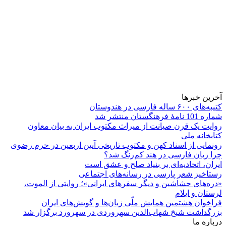
آخرین خبرها
کتیبه‌های ۶۰۰ ساله فارسی در هندوستان
شماره 101 نامۀ فرهنگستان منتشر شد
روایت یک قرن صیانت از میراث مکتوب ایران به بیان معاون
کتابخانه ملی
رونمایی از اسناد کهن و مکتوب تاریخی آیین اربعین در حرم رضوی
چرا زبان فارسی در هند کم‌رنگ شد؟
ایران، اتحادیه‌ای بر بنیاد صلح و عشق است
رستاخیز شعر پارسی در رسانه‌های اجتماعی
«دره‌های حشاشین و دیگر سفرهای ایرانی»؛ روایتی از الموت،
لرستان و ایلام
فراخوان هشتمین همایش ملّی زبان‌ها و گویش‌های ایران
بزرگداشت شیخ شهاب‌الدین سهروردی در سهرورد برگزار شد
درباره ما