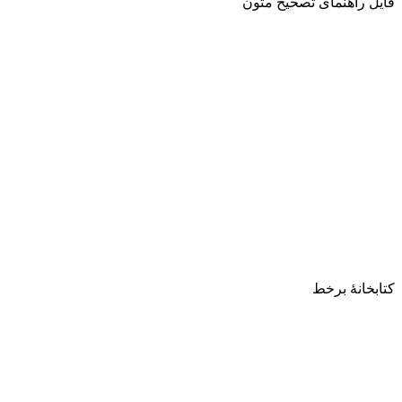
فایل راهنمای تصحیح متون
کتابخانۀ برخط