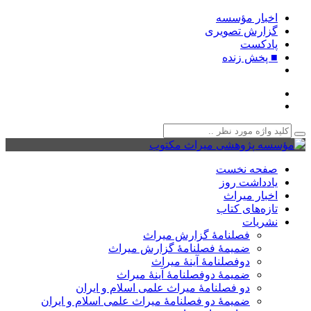
اخبار مؤسسه
گزارش تصویری
پادکست‌
■ پخش زنده
صفحه نخست
یادداشت روز
اخبار میراث
تازه‌های کتاب
نشریات
فصلنامۀ گزارش میراث
ضمیمۀ فصلنامۀ گزارش میراث
دوفصلنامۀ آینۀ میراث
ضمیمۀ دوفصلنامۀ آینۀ میراث
دو فصلنامۀ میراث علمی اسلام و ایران
ضمیمۀ دو فصلنامۀ میراث علمی اسلام و ایران