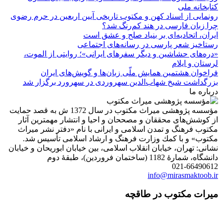
کتابخانه ملی
رونمایی از اسناد کهن و مکتوب تاریخی آیین اربعین در حرم رضوی
چرا زبان فارسی در هند کم‌رنگ شد؟
ایران، اتحادیه‌ای بر بنیاد صلح و عشق است
رستاخیز شعر پارسی در رسانه‌های اجتماعی
«دره‌های حشاشین و دیگر سفرهای ایرانی»؛ روایتی از الموت،
لرستان و ایلام
فراخوان هشتمین همایش ملّی زبان‌ها و گویش‌های ایران
بزرگداشت شیخ شهاب‌الدین سهروردی در سهرورد برگزار شد
درباره ما
مؤسسه پژوهشی میراث مكتوب در سال 1372 ش به قصد حمایت
از كوشش‌های محققان و مصححان و احیا و انتشار مهمترین آثار
مكتوب فرهنگ و تمدن اسلامی و ایرانی با نام «دفتر نشر میراث
مكتوب» و با كمك وزارت فرهنگ و ارشاد اسلامی تأسیس شد.
نشانی: تهران، خیابان انقلاب اسلامی، بین خیابان ابوریحان و خیابان
دانشگاه، شمارۀ 1182 (ساختمان فروردین)، طبقۀ دوم
021-66490612
info@mirasmaktoob.ir
میرات مکتوب در طاقچه