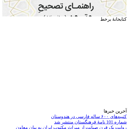
کتابخانۀ برخط
آخرین خبرها
کتیبه‌های ۶۰۰ ساله فارسی در هندوستان
شماره 101 نامۀ فرهنگستان منتشر شد
روایت یک قرن صیانت از میراث مکتوب ایران به بیان معاون