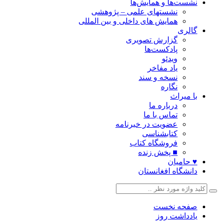
نشست‌ها و همایش‌ها
نشستهای علمی – پژوهشی
همایش های داخلی و بین المللی
گالری
گزارش تصویری
پادکست‌ها
ویدئو
یاد مفاخر
نسخه و سند
نگاره
با میراث
درباره ما
تماس با ما
عضویت در خبرنامه
کتابشناسی
فروشگاه کتاب
■ پخش زنده
♥ حامیان
دانشگاه افغانستان
صفحه نخست
یادداشت روز