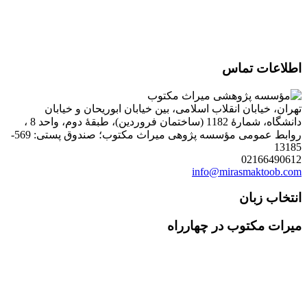
اطلاعات تماس
تهران، خیابان انقلاب اسلامی، بین خیابان ابوریحان و خیابان
دانشگاه، شمارۀ 1182 (ساختمان فروردین)، طبقۀ دوم، واحد 8 ،
روابط عمومی مؤسسه پژوهی میراث مکتوب؛ صندوق پستی: 569-
13185
02166490612
info@mirasmaktoob.com
انتخاب زبان
میرات مکتوب در چهارراه