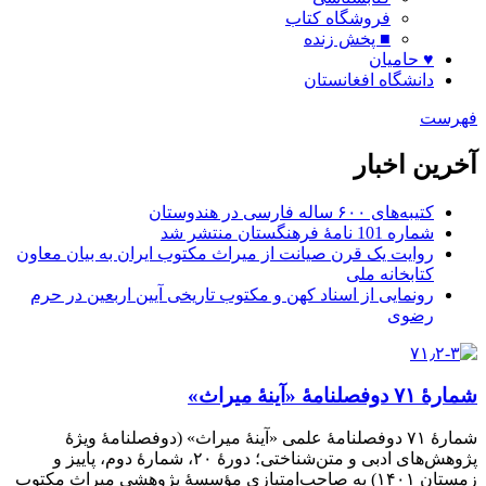
فروشگاه کتاب
■ پخش زنده
♥ حامیان
دانشگاه افغانستان
فهرست
آخرین اخبار
کتیبه‌های ۶۰۰ ساله فارسی در هندوستان
شماره 101 نامۀ فرهنگستان منتشر شد
روایت یک قرن صیانت از میراث مکتوب ایران به بیان معاون
کتابخانه ملی
رونمایی از اسناد کهن و مکتوب تاریخی آیین اربعین در حرم
رضوی
شمارۀ ۷۱ دوفصلنامۀ «آینۀ میراث»
شمارۀ ۷۱ دوفصلنامۀ علمی «آینۀ میراث» (دوفصلنامۀ ویژۀ
پژوهش‌های ادبی و متن‌شناختی؛ دورۀ ۲۰، شمارۀ دوم، پاییز و
زمستان ۱۴۰۱) به صاحب‌امتیازی مؤسسۀ پژوهشی میراث مکتوب