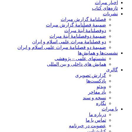
اخبار میراث
تازه‌های کتاب
نشریات
فصلنامۀ گزارش میراث
ضمیمۀ فصلنامۀ گزارش میراث
دوفصلنامۀ آینۀ میراث
ضمیمۀ دوفصلنامۀ آینۀ میراث
دو فصلنامۀ میراث علمی اسلام و ایران
ضمیمۀ دو فصلنامۀ میراث علمی اسلام و ایران
نشست‌ها و همایش‌ها
نشستهای علمی – پژوهشی
همایش های داخلی و بین المللی
گالری
گزارش تصویری
پادکست‌ها
ویدئو
یاد مفاخر
نسخه و سند
نگاره
با میراث
درباره ما
تماس با ما
عضویت در خبرنامه
کتابشناسی