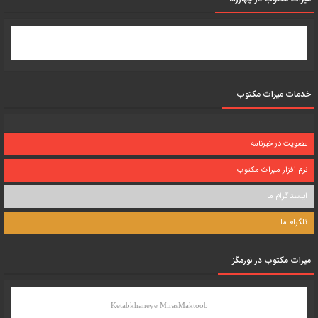
خدمات میراث مکتوب
عضویت در خبرنامه
نرم افزار میراث مکتوب
اینستاگرام ما
تلگرام ما
میرات مکتوب در نورمگز
Ketabkhaneye MirasMaktoob