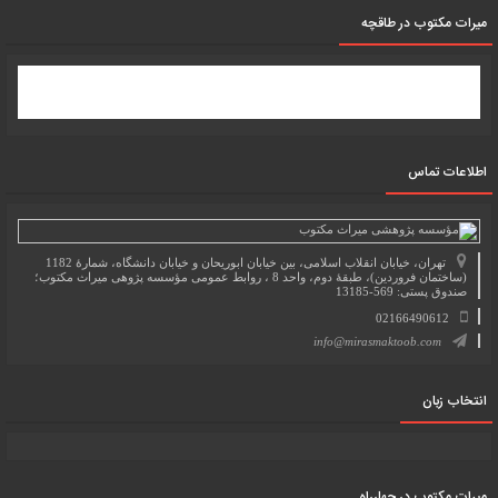
میرات مکتوب در طاقچه
اطلاعات تماس
تهران، خیابان انقلاب اسلامی، بین خیابان ابوریحان و خیابان دانشگاه، شمارۀ 1182
(ساختمان فروردین)، طبقۀ دوم، واحد 8 ، روابط عمومی مؤسسه پژوهی میراث مکتوب؛
صندوق پستی: 569-13185
02166490612
info@mirasmaktoob.com
انتخاب زبان
میرات مکتوب در چهارراه