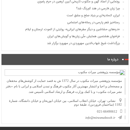
رونمایی از اسناد کهن و مکتوب تاریخی آیین اربعین در حرم رضوی
چرا زبان فارسی در هند کم‌رنگ شد؟
ایران، اتحادیه‌ای بر بنیاد صلح و عشق است
رستاخیز شعر پارسی در رسانه‌های اجتماعی
«دره‌های حشاشین و دیگر سفرهای ایرانی»؛ روایتی از الموت، لرستان و ایلام
فراخوان هشتمین همایش ملّی زبان‌ها و گویش‌های ایران
بزرگداشت شیخ شهاب‌الدین سهروردی در سهرورد برگزار شد
درباره ما
مؤسسه پژوهشی میراث مكتوب در سال 1372 ش به قصد حمایت از كوشش‌های محققان
و مصححان و احیا و انتشار مهمترین آثار مكتوب فرهنگ و تمدن اسلامی و ایرانی با نام «دفتر
نشر میراث مكتوب» و با كمك وزارت فرهنگ و ارشاد اسلامی تأسیس شد.
نشانی: تهران، خیابان انقلاب اسلامی، بین خیابان ابوریحان و خیابان دانشگاه، شمارۀ
1182 (ساختمان فروردین)، طبقۀ دوم
021-66490612
info@mirasmaktoob.ir