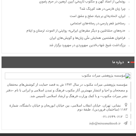
رونمایی از اسناد کهن و مکتوب تاریخی آیین اربعین در حرم رضوی
چرا زبان فارسی در هند کم‌رنگ شد؟
ایران، اتحادیه‌ای بر بنیاد صلح و عشق است
رستاخیز شعر پارسی در رسانه‌های اجتماعی
«دره‌های حشاشین و دیگر سفرهای ایرانی»؛ روایتی از الموت، لرستان و ایلام
فراخوان هشتمین همایش ملّی زبان‌ها و گویش‌های ایران
بزرگداشت شیخ شهاب‌الدین سهروردی در سهرورد برگزار شد
درباره ما
مؤسسه پژوهشی میراث مكتوب در سال ۱۳۷۲ ش به قصد حمایت از كوشش‌های محققان
و مصححان و احیا و انتشار مهمترین آثار مكتوب فرهنگ و تمدن اسلامی و ایرانی با نام «دفتر
نشر میراث مكتوب» و با كمك وزارت فرهنگ و ارشاد اسلامی تأسیس شد.
نشانی: تهران، خیابان انقلاب اسلامی، بین خیابان ابوریحان و خیابان دانشگاه، شمارۀ
۱۱۸۲ (ساختمان فروردین)، طبقۀ دوم
۰۲۱-۶۶۴۹۰۶۱۲
info@mirasmaktoob.ir