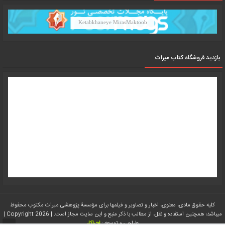
Ketabkhaneye MirasMaktoob
بازدید فروشگاه کتاب میراث
کلیه حقوق مادی، معنوی، اخبار و تصاویر و فیلمها برای مؤسسۀ پژوهشی میراث مکتوب محفوظ
میباشد؛ همچنین استفاده و نقل، از مطالب با ذکر منبع و این سایت مجاز است. | Copyright 2026 |
طراحی و توسعه :
اجراکار