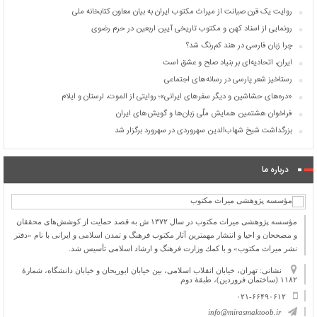
روایت یک قرن صیانت از میراث مکتوب ایران به بیان معاون کتابخانه ملی
رونمایی از اسناد کهن و مکتوب تاریخی آیین اربعین در حرم رضوی
چرا زبان فارسی در هند کم‌رنگ شد؟
ایران، اتحادیه‌ای بر بنیاد صلح و عشق است
رستاخیز شعر پارسی در رسانه‌های اجتماعی
«دره‌های حشاشین و دیگر سفرهای ایرانی»؛ روایتی از الموت، لرستان و ایلام
فراخوان هشتمین همایش ملّی زبان‌ها و گویش‌های ایران
بزرگداشت شیخ شهاب‌الدین سهروردی در سهرورد برگزار شد
درباره ما
مؤسسه پژوهشی میراث مكتوب در سال ۱۳۷۲ ش به قصد حمایت از كوشش‌های محققان
و مصححان و احیا و انتشار مهمترین آثار مكتوب فرهنگ و تمدن اسلامی و ایرانی با نام «دفتر
نشر میراث مكتوب» و با كمك وزارت فرهنگ و ارشاد اسلامی تأسیس شد.
نشانی: تهران، خیابان انقلاب اسلامی، بین خیابان ابوریحان و خیابان دانشگاه، شمارۀ
۱۱۸۲ (ساختمان فروردین)، طبقۀ دوم
۰۲۱-۶۶۴۹۰۶۱۲
info@mirasmaktoob.ir