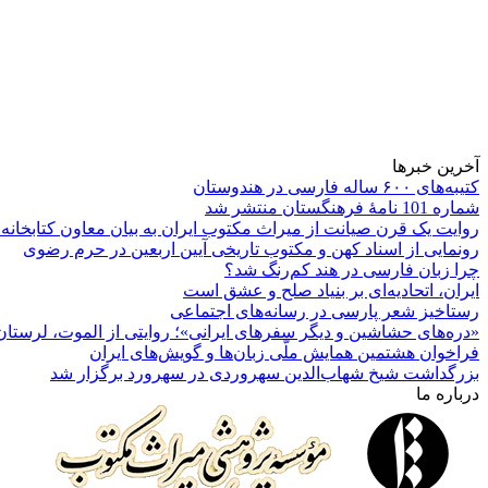
آخرین خبرها
کتیبه‌های ۶۰۰ ساله فارسی در هندوستان
شماره 101 نامۀ فرهنگستان منتشر شد
روایت یک قرن صیانت از میراث مکتوب ایران به بیان معاون کتابخانه
رونمایی از اسناد کهن و مکتوب تاریخی آیین اربعین در حرم رضوی
چرا زبان فارسی در هند کم‌رنگ شد؟
ایران، اتحادیه‌ای بر بنیاد صلح و عشق است
رستاخیز شعر پارسی در رسانه‌های اجتماعی
«دره‌های حشاشین و دیگر سفرهای ایرانی»؛ روایتی از الموت، لرستان 
فراخوان هشتمین همایش ملّی زبان‌ها و گویش‌های ایران
بزرگداشت شیخ شهاب‌الدین سهروردی در سهرورد برگزار شد
درباره ما