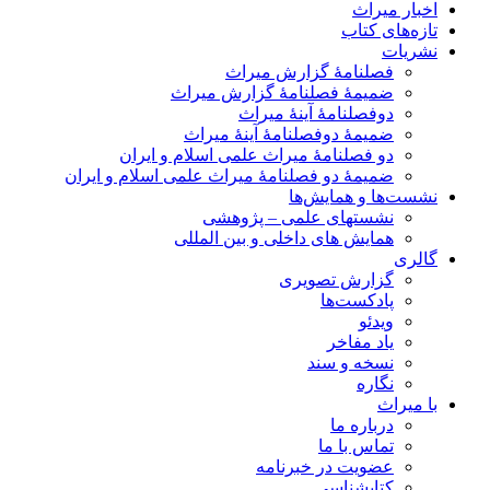
اخبار میراث
تازه‌های کتاب
نشریات
فصلنامۀ گزارش میراث
ضمیمۀ فصلنامۀ گزارش میراث
دوفصلنامۀ آینۀ میراث
ضمیمۀ دوفصلنامۀ آینۀ میراث
دو فصلنامۀ میراث علمی اسلام و ایران
ضمیمۀ دو فصلنامۀ میراث علمی اسلام و ایران
نشست‌ها و همایش‌ها
نشستهای علمی – پژوهشی
همایش های داخلی و بین المللی
گالری
گزارش تصویری
پادکست‌ها
ویدئو
یاد مفاخر
نسخه و سند
نگاره
با میراث
درباره ما
تماس با ما
عضویت در خبرنامه
کتابشناسی