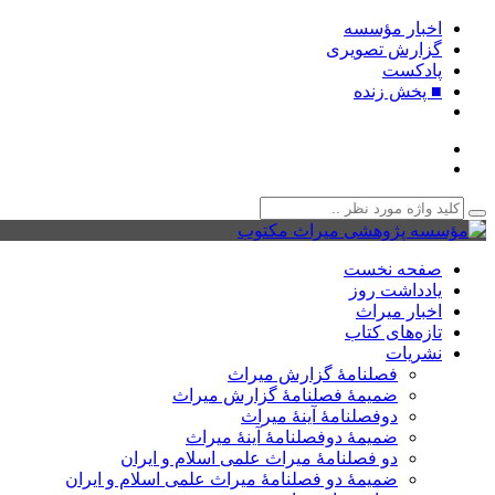
اخبار مؤسسه
گزارش تصویری
پادکست‌
■ پخش زنده
صفحه نخست
یادداشت روز
اخبار میراث
تازه‌های کتاب
نشریات
فصلنامۀ گزارش میراث
ضمیمۀ فصلنامۀ گزارش میراث
دوفصلنامۀ آینۀ میراث
ضمیمۀ دوفصلنامۀ آینۀ میراث
دو فصلنامۀ میراث علمی اسلام و ایران
ضمیمۀ دو فصلنامۀ میراث علمی اسلام و ایران