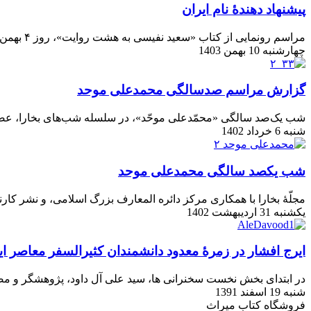
پیشنهاد دهندۀ نام ایران
مراسم رونمایی از كتاب «سعید نفیسی به هشت روایت»، روز ۴ بهمن در دویست ‌و پنجاه ‌و چهارمین نشست از سلسله جلسات صبح پنجشنبه‌های بخارا در مركز مطالعات خاورمیانه برگزار شد.
چهارشنبه 10 بهمن 1403
گزارش مراسم صدسالگی محمدعلی موحد
شب یک‌صد سالگی «محمّدعلی موحّد»، در سلسله شب‌های بخارا، عصر سه‌شنبه، دوم خرداد ۱۴۰۲، در مرکز دائ
شنبه 6 خرداد 1402
شب یکصد سالگی محمدعلی موحد
مجلّۀ بخارا با همکاری مرکز دائره المعارف بزرگ اسلامی، و نشر کار
یکشنبه 31 اردیبهشت 1402
ایرج افشار در زمرۀ معدود دانشمندان کثیرالسفر معاصر ا
در ابتدای بخش نخست سخنرانی ها، سید علی آل داود، پژوهشگر و مصح
شنبه 19 اسفند 1391
فروشگاه کتاب میراث