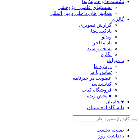
نشست‌ها و همایش‌ها
نشستهای علمی – پژوهشی
همایش های داخلی و بین المللی
گالری
گزارش تصویری
پادکست‌ها
ویدئو
یاد مفاخر
نسخه و سند
نگاره
با میراث
درباره ما
تماس با ما
عضویت در خبرنامه
کتابشناسی
فروشگاه کتاب
■ پخش زنده
♥ حامیان
دانشگاه افغانستان
صفحه نخست
یادداشت روز