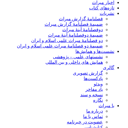
اخبار میراث
تازه‌های کتاب
نشریات
فصلنامۀ گزارش میراث
ضمیمۀ فصلنامۀ گزارش میراث
دوفصلنامۀ آینۀ میراث
ضمیمۀ دوفصلنامۀ آینۀ میراث
دو فصلنامۀ میراث علمی اسلام و ایران
ضمیمۀ دو فصلنامۀ میراث علمی اسلام و ایران
نشست‌ها و همایش‌ها
نشستهای علمی – پژوهشی
همایش های داخلی و بین المللی
گالری
گزارش تصویری
پادکست‌ها
ویدئو
یاد مفاخر
نسخه و سند
نگاره
با میراث
درباره ما
تماس با ما
عضویت در خبرنامه
کتابشناسی