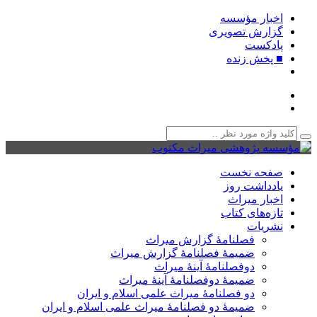
اخبار مؤسسه
گزارش تصویری
پادکست‌
■ پخش زنده
صفحه نخست
یادداشت روز
اخبار میراث
تازه‌های کتاب
نشریات
فصلنامۀ گزارش میراث
ضمیمۀ فصلنامۀ گزارش میراث
دوفصلنامۀ آینۀ میراث
ضمیمۀ دوفصلنامۀ آینۀ میراث
دو فصلنامۀ میراث علمی اسلام و ایران
ضمیمۀ دو فصلنامۀ میراث علمی اسلام و ایران