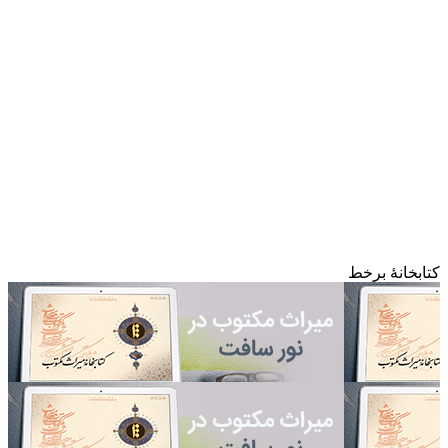
کتابخانۀ برخط