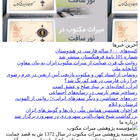
آخرین خبرها
کتیبه‌های ۶۰۰ ساله فارسی در هندوستان
شماره 101 نامۀ فرهنگستان منتشر شد
روایت یک قرن صیانت از میراث مکتوب ایران به بیان معاون
کتابخانه ملی
رونمایی از اسناد کهن و مکتوب تاریخی آیین اربعین در حرم رضوی
چرا زبان فارسی در هند کم‌رنگ شد؟
ایران، اتحادیه‌ای بر بنیاد صلح و عشق است
رستاخیز شعر پارسی در رسانه‌های اجتماعی
«دره‌های حشاشین و دیگر سفرهای ایرانی»؛ روایتی از الموت،
لرستان و ایلام
فراخوان هشتمین همایش ملّی زبان‌ها و گویش‌های ایران
بزرگداشت شیخ شهاب‌الدین سهروردی در سهرورد برگزار شد
درباره ما
مؤسسه پژوهشی میراث مكتوب در سال 1372 ش به قصد حمایت
از كوشش‌های محققان و مصححان و احیا و انتشار مهمترین آثار