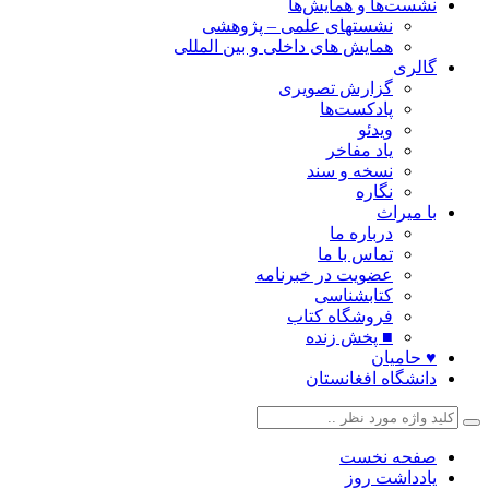
نشست‌ها و همایش‌ها
نشستهای علمی – پژوهشی
همایش های داخلی و بین المللی
گالری
گزارش تصویری
پادکست‌ها
ویدئو
یاد مفاخر
نسخه و سند
نگاره
با میراث
درباره ما
تماس با ما
عضویت در خبرنامه
کتابشناسی
فروشگاه کتاب
■ پخش زنده
♥ حامیان
دانشگاه افغانستان
صفحه نخست
یادداشت روز