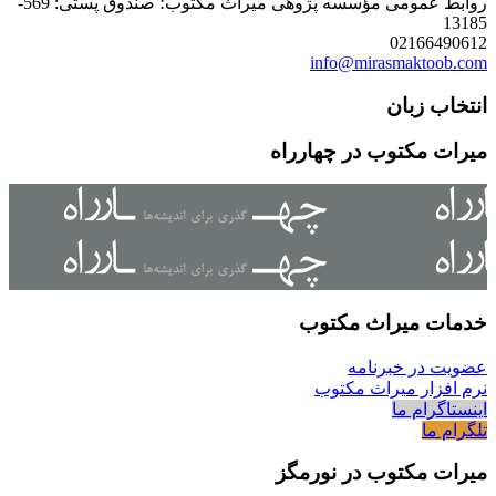
روابط عمومی مؤسسه پژوهی میراث مکتوب؛ صندوق پستی: 569-
13185
02166490612
info@mirasmaktoob.com
انتخاب زبان
میرات مکتوب در چهارراه
خدمات میراث مکتوب
عضویت در خبرنامه
نرم افزار میراث مکتوب
اینستاگرام ما
تلگرام ما
میرات مکتوب در نورمگز