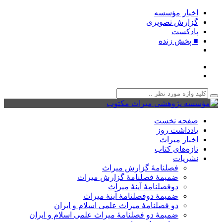
اخبار مؤسسه
گزارش تصویری
پادکست‌
■ پخش زنده
صفحه نخست
یادداشت روز
اخبار میراث
تازه‌های کتاب
نشریات
فصلنامۀ گزارش میراث
ضمیمۀ فصلنامۀ گزارش میراث
دوفصلنامۀ آینۀ میراث
ضمیمۀ دوفصلنامۀ آینۀ میراث
دو فصلنامۀ میراث علمی اسلام و ایران
ضمیمۀ دو فصلنامۀ میراث علمی اسلام و ایران