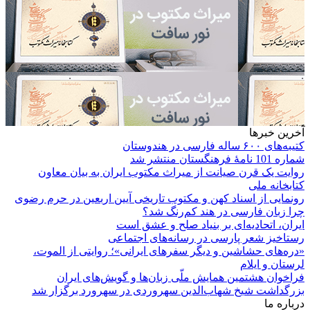
آخرین خبرها
کتیبه‌های ۶۰۰ ساله فارسی در هندوستان
شماره 101 نامۀ فرهنگستان منتشر شد
روایت یک قرن صیانت از میراث مکتوب ایران به بیان معاون
کتابخانه ملی
رونمایی از اسناد کهن و مکتوب تاریخی آیین اربعین در حرم رضوی
چرا زبان فارسی در هند کم‌رنگ شد؟
ایران، اتحادیه‌ای بر بنیاد صلح و عشق است
رستاخیز شعر پارسی در رسانه‌های اجتماعی
«دره‌های حشاشین و دیگر سفرهای ایرانی»؛ روایتی از الموت،
لرستان و ایلام
فراخوان هشتمین همایش ملّی زبان‌ها و گویش‌های ایران
بزرگداشت شیخ شهاب‌الدین سهروردی در سهرورد برگزار شد
درباره ما