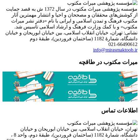
مؤسسه پژوهشی میراث مكتوب در سال 1372 ش به قصد حمایت
از كوشش‌های محققان و مصححان و احیا و انتشار مهمترین آثار
مكتوب فرهنگ و تمدن اسلامی و ایرانی با نام «دفتر نشر میراث
مكتوب» و با كمك وزارت فرهنگ و ارشاد اسلامی تأسیس شد.
نشانی: تهران، خیابان انقلاب اسلامی، بین خیابان ابوریحان و خیابان
دانشگاه، شمارۀ 1182 (ساختمان فروردین)، طبقۀ دوم
021-66490612
info@mirasmaktoob.ir
میرات مکتوب در طاقچه
اطلاعات تماس
تهران، خیابان انقلاب اسلامی، بین خیابان ابوریحان و خیابان
دانشگاه، شمارۀ 1182 (ساختمان فروردین)، طبقۀ دوم، واحد 8 ،