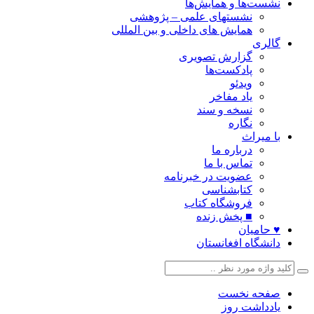
نشست‌ها و همایش‌ها
نشستهای علمی – پژوهشی
همایش های داخلی و بین المللی
گالری
گزارش تصویری
پادکست‌ها
ویدئو
یاد مفاخر
نسخه و سند
نگاره
با میراث
درباره ما
تماس با ما
عضویت در خبرنامه
کتابشناسی
فروشگاه کتاب
■ پخش زنده
♥ حامیان
دانشگاه افغانستان
صفحه نخست
یادداشت روز