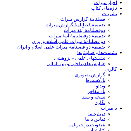
اخبار میراث
تازه‌های کتاب
نشریات
فصلنامۀ گزارش میراث
ضمیمۀ فصلنامۀ گزارش میراث
دوفصلنامۀ آینۀ میراث
ضمیمۀ دوفصلنامۀ آینۀ میراث
دو فصلنامۀ میراث علمی اسلام و ایران
ضمیمۀ دو فصلنامۀ میراث علمی اسلام و ایران
نشست‌ها و همایش‌ها
نشستهای علمی – پژوهشی
همایش های داخلی و بین المللی
گالری
گزارش تصویری
پادکست‌ها
ویدئو
یاد مفاخر
نسخه و سند
نگاره
با میراث
درباره ما
تماس با ما
عضویت در خبرنامه
کتابشناسی