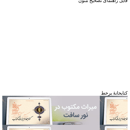
فایل راهنمای تصحیح متون
کتابخانۀ برخط