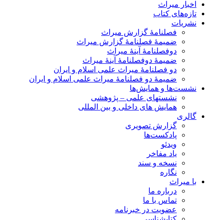
اخبار میراث
تازه‌های کتاب
نشریات
فصلنامۀ گزارش میراث
ضمیمۀ فصلنامۀ گزارش میراث
دوفصلنامۀ آینۀ میراث
ضمیمۀ دوفصلنامۀ آینۀ میراث
دو فصلنامۀ میراث علمی اسلام و ایران
ضمیمۀ دو فصلنامۀ میراث علمی اسلام و ایران
نشست‌ها و همایش‌ها
نشستهای علمی – پژوهشی
همایش های داخلی و بین المللی
گالری
گزارش تصویری
پادکست‌ها
ویدئو
یاد مفاخر
نسخه و سند
نگاره
با میراث
درباره ما
تماس با ما
عضویت در خبرنامه
کتابشناسی