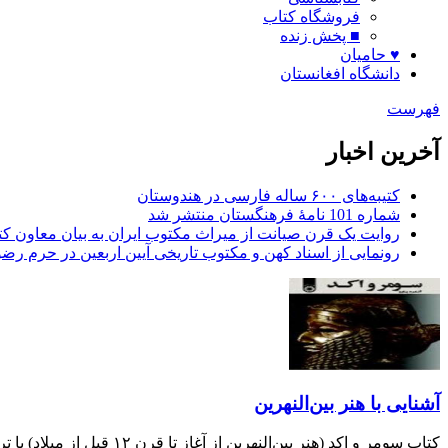
فروشگاه کتاب
■ پخش زنده
♥ حامیان
دانشگاه افغانستان
فهرست
آخرین اخبار
کتیبه‌های ۶۰۰ ساله فارسی در هندوستان
شماره 101 نامۀ فرهنگستان منتشر شد
روایت یک قرن صیانت از میراث مکتوب ایران به بیان معاون کتا
رونمایی از اسناد کهن و مکتوب تاریخی آیین اربعین در حرم رض
آشنایی با هنر بین‌النهرین
کتاب سومر و اکد (هنر بین‌النهرین از آغاز تا قرن ۱۲ قبل از میلاد) با ترجمهٔ دکتر محمدرحیم صراف و دکتر منیژه ابکائی خاوری منتشر شد