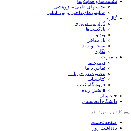
نشست‌ها و همایش‌ها
نشستهای علمی – پژوهشی
همایش های داخلی و بین المللی
گالری
گزارش تصویری
پادکست‌ها
ویدئو
یاد مفاخر
نسخه و سند
نگاره
با میراث
درباره ما
تماس با ما
عضویت در خبرنامه
کتابشناسی
فروشگاه کتاب
■ پخش زنده
♥ حامیان
دانشگاه افغانستان
صفحه نخست
یادداشت روز