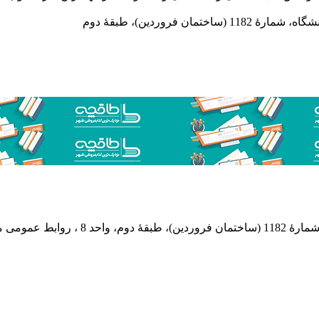
 فروردین)، طبقۀ دوم
 پستی: 569-13185