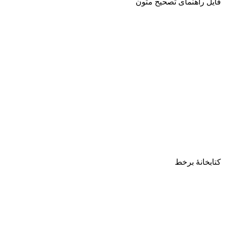
فایل راهنمای تصحیح متون
کتابخانۀ برخط