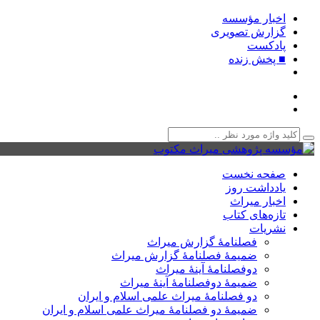
اخبار مؤسسه
گزارش تصویری
پادکست‌
■ پخش زنده
صفحه نخست
یادداشت روز
اخبار میراث
تازه‌های کتاب
نشریات
فصلنامۀ گزارش میراث
ضمیمۀ فصلنامۀ گزارش میراث
دوفصلنامۀ آینۀ میراث
ضمیمۀ دوفصلنامۀ آینۀ میراث
دو فصلنامۀ میراث علمی اسلام و ایران
ضمیمۀ دو فصلنامۀ میراث علمی اسلام و ایران