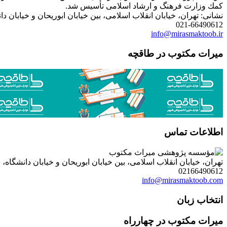
كمك وزارت فرهنگ و ارشاد اسلامی تأسیس شد.
نشانی: تهران، خیابان انقلاب اسلامی، بین خیابان ابوریحان و خیابان دانشگاه، شمارۀ 1182 (ساختمان
021-66490612
info@mirasmaktoob.ir
میرات مکتوب در طاقچه
اطلاعات تماس
تهران، خیابان انقلاب اسلامی، بین خیابان ابوریحان و خیابان دانشگاه، شمارۀ 1182 (ساختمان فروردین)، طبقۀ دوم، واحد 8 ، روابط عمومی مؤسسه پژوهی میراث مکتوب؛ صندوق
02166490612
info@mirasmaktoob.com
انتخاب زبان
میرات مکتوب در چهارراه