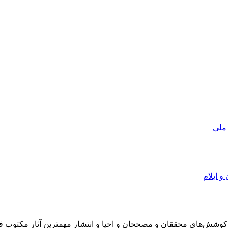
 ملی
و ایلام
در سال 1372 ش به قصد حمایت از كوشش‌های محققان و مصححان و احیا و انتشار مهمترین