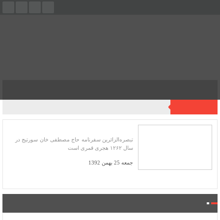
فهرست
آخرین اخبار
تبصره الزائرین
تبصره‌الزائرین سفرنامه حاج مصطفی خان سورتیج در
سال ۱۲۶۲ هجری قمری است
جمعه 25 بهمن 1392
فروشگاه کتاب میراث