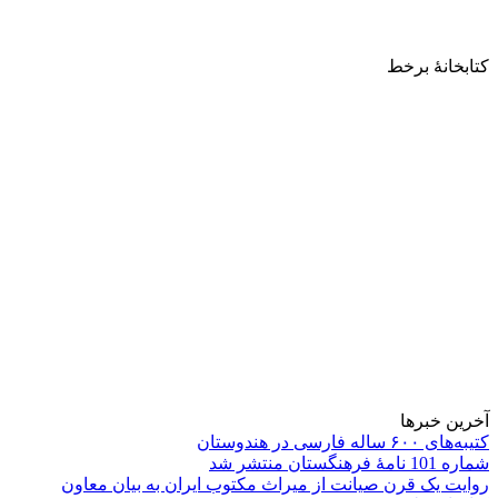
کتابخانۀ برخط
آخرین خبرها
کتیبه‌های ۶۰۰ ساله فارسی در هندوستان
شماره 101 نامۀ فرهنگستان منتشر شد
روایت یک قرن صیانت از میراث مکتوب ایران به بیان معاون