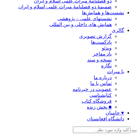
دو فصلنامۀ میراث علمی اسلام و ایران
ضمیمۀ دو فصلنامۀ میراث علمی اسلام و ایران
نشست‌ها و همایش‌ها
نشستهای علمی – پژوهشی
همایش های داخلی و بین المللی
گالری
گزارش تصویری
پادکست‌ها
ویدئو
یاد مفاخر
نسخه و سند
نگاره
با میراث
درباره ما
تماس با ما
عضویت در خبرنامه
کتابشناسی
فروشگاه کتاب
■ پخش زنده
♥ حامیان
دانشگاه افغانستان