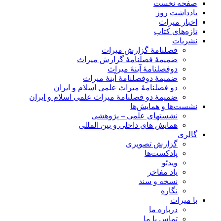
صفحه نخست
یادداشت روز
اخبار میراث
تازه‌های کتاب
نشریات
فصلنامۀ گزارش میراث
ضمیمۀ فصلنامۀ گزارش میراث
دوفصلنامۀ آینۀ میراث
ضمیمۀ دوفصلنامۀ آینۀ میراث
دو فصلنامۀ میراث علمی اسلام و ایران
ضمیمۀ دو فصلنامۀ میراث علمی اسلام و ایران
نشست‌ها و همایش‌ها
نشستهای علمی – پژوهشی
همایش های داخلی و بین المللی
گالری
گزارش تصویری
پادکست‌ها
ویدئو
یاد مفاخر
نسخه و سند
نگاره
با میراث
درباره ما
تماس با ما