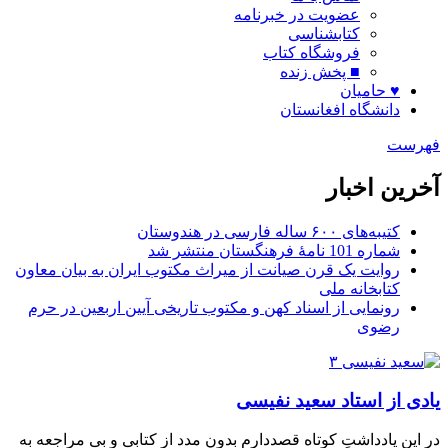
عضویت در خبرنامه
کتابشناسی
فروشگاه کتاب
■ پخش زنده
♥ حامیان
دانشگاه افغانستان
فهرست
آخرین اخبار
کتیبه‌های ۶۰۰ ساله فارسی در هندوستان
شماره 101 نامۀ فرهنگستان منتشر شد
روایت یک قرن صیانت از میراث مکتوب ایران به بیان معاون
کتابخانه ملی
رونمایی از اسناد کهن و مکتوب تاریخی آیین اربعین در حرم
رضوی
یادی از استاد سعید نفیسی
در این یادداشتِ کوتاه قصد‌دارم بدونِ مدد از کتابی و بی مراجعه‌ به