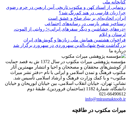
کتابخانه ملی
رونمایی از اسناد کهن و مکتوب تاریخی آیین اربعین در حرم رضوی
چرا زبان فارسی در هند کم‌رنگ شد؟
ایران، اتحادیه‌ای بر بنیاد صلح و عشق است
رستاخیز شعر پارسی در رسانه‌های اجتماعی
«دره‌های حشاشین و دیگر سفرهای ایرانی»؛ روایتی از الموت،
لرستان و ایلام
فراخوان هشتمین همایش ملّی زبان‌ها و گویش‌های ایران
بزرگداشت شیخ شهاب‌الدین سهروردی در سهرورد برگزار شد
درباره ما
مؤسسه پژوهشی میراث مكتوب در سال 1372 ش به قصد حمایت
از كوشش‌های محققان و مصححان و احیا و انتشار مهمترین آثار
مكتوب فرهنگ و تمدن اسلامی و ایرانی با نام «دفتر نشر میراث
مكتوب» و با كمك وزارت فرهنگ و ارشاد اسلامی تأسیس شد.
نشانی: تهران، خیابان انقلاب اسلامی، بین خیابان ابوریحان و خیابان
دانشگاه، شمارۀ 1182 (ساختمان فروردین)، طبقۀ دوم
021-66490612
info@mirasmaktoob.ir
میرات مکتوب در طاقچه