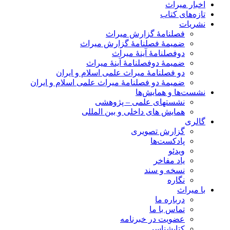
اخبار میراث
تازه‌های کتاب
نشریات
فصلنامۀ گزارش میراث
ضمیمۀ فصلنامۀ گزارش میراث
دوفصلنامۀ آینۀ میراث
ضمیمۀ دوفصلنامۀ آینۀ میراث
دو فصلنامۀ میراث علمی اسلام و ایران
ضمیمۀ دو فصلنامۀ میراث علمی اسلام و ایران
نشست‌ها و همایش‌ها
نشستهای علمی – پژوهشی
همایش های داخلی و بین المللی
گالری
گزارش تصویری
پادکست‌ها
ویدئو
یاد مفاخر
نسخه و سند
نگاره
با میراث
درباره ما
تماس با ما
عضویت در خبرنامه
کتابشناسی