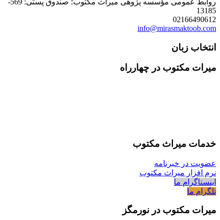
روابط عمومی مؤسسه پژوهی میراث مکتوب؛ صندوق پستی: 569-
13185
02166490612
info@mirasmaktoob.com
انتخاب زبان
میرات مکتوب در چهارراه
خدمات میراث مکتوب
عضویت در خبرنامه
نرم افزار میراث مکتوب
اینستاگرام ما
تلگرام ما
میرات مکتوب در نورمگز