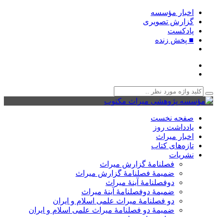
اخبار مؤسسه
گزارش تصویری
پادکست‌
■ پخش زنده
صفحه نخست
یادداشت روز
اخبار میراث
تازه‌های کتاب
نشریات
فصلنامۀ گزارش میراث
ضمیمۀ فصلنامۀ گزارش میراث
دوفصلنامۀ آینۀ میراث
ضمیمۀ دوفصلنامۀ آینۀ میراث
دو فصلنامۀ میراث علمی اسلام و ایران
ضمیمۀ دو فصلنامۀ میراث علمی اسلام و ایران