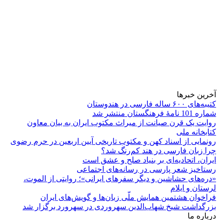
آخرین خبرها
کتیبه‌های ۶۰۰ ساله فارسی در هندوستان
شماره 101 نامۀ فرهنگستان منتشر شد
روایت یک قرن صیانت از میراث مکتوب ایران به بیان معاون
کتابخانه ملی
رونمایی از اسناد کهن و مکتوب تاریخی آیین اربعین در حرم رضوی
چرا زبان فارسی در هند کم‌رنگ شد؟
ایران، اتحادیه‌ای بر بنیاد صلح و عشق است
رستاخیز شعر پارسی در رسانه‌های اجتماعی
«دره‌های حشاشین و دیگر سفرهای ایرانی»؛ روایتی از الموت،
لرستان و ایلام
فراخوان هشتمین همایش ملّی زبان‌ها و گویش‌های ایران
بزرگداشت شیخ شهاب‌الدین سهروردی در سهرورد برگزار شد
درباره ما