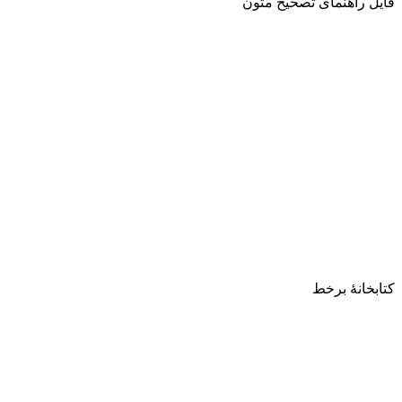
فایل راهنمای تصحیح متون
کتابخانۀ برخط