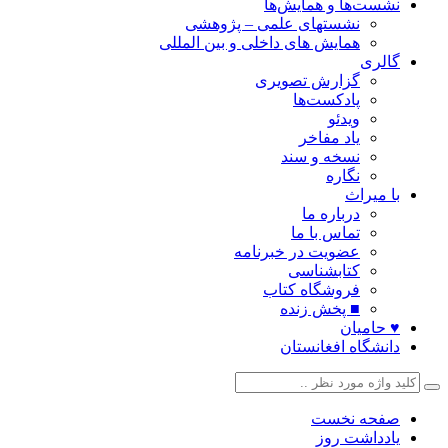
نشست‌ها و همایش‌ها
نشستهای علمی – پژوهشی
همایش های داخلی و بین المللی
گالری
گزارش تصویری
پادکست‌ها
ویدئو
یاد مفاخر
نسخه و سند
نگاره
با میراث
درباره ما
تماس با ما
عضویت در خبرنامه
کتابشناسی
فروشگاه کتاب
■ پخش زنده
♥ حامیان
دانشگاه افغانستان
صفحه نخست
یادداشت روز