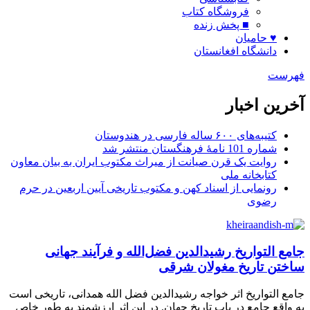
فروشگاه کتاب
■ پخش زنده
♥ حامیان
دانشگاه افغانستان
فهرست
آخرین اخبار
کتیبه‌های ۶۰۰ ساله فارسی در هندوستان
شماره 101 نامۀ فرهنگستان منتشر شد
روایت یک قرن صیانت از میراث مکتوب ایران به بیان معاون
کتابخانه ملی
رونمایی از اسناد کهن و مکتوب تاریخی آیین اربعین در حرم
رضوی
جامع التواریخ رشیدالدین فضل‌الله و فرآیند جهانی
ساختن تاریخ مغولان شرقی
جامع التواریخ اثر خواجه رشیدالدین فضل الله همدانی، تاریخی است
به واقع جامع در باب تاریخ جهان. در این اثر ارزشمند به طور خاص