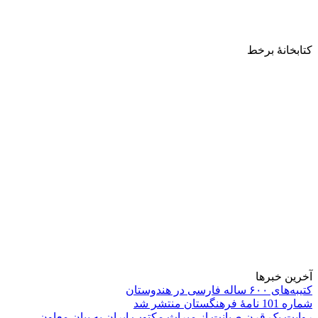
کتابخانۀ برخط
آخرین خبرها
کتیبه‌های ۶۰۰ ساله فارسی در هندوستان
شماره 101 نامۀ فرهنگستان منتشر شد
روایت یک قرن صیانت از میراث مکتوب ایران به بیان معاون