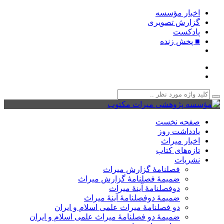
اخبار مؤسسه
گزارش تصویری
پادکست‌
■ پخش زنده
صفحه نخست
یادداشت روز
اخبار میراث
تازه‌های کتاب
نشریات
فصلنامۀ گزارش میراث
ضمیمۀ فصلنامۀ گزارش میراث
دوفصلنامۀ آینۀ میراث
ضمیمۀ دوفصلنامۀ آینۀ میراث
دو فصلنامۀ میراث علمی اسلام و ایران
ضمیمۀ دو فصلنامۀ میراث علمی اسلام و ایران