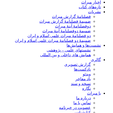
اخبار میراث
تازه‌های کتاب
نشریات
فصلنامۀ گزارش میراث
ضمیمۀ فصلنامۀ گزارش میراث
دوفصلنامۀ آینۀ میراث
ضمیمۀ دوفصلنامۀ آینۀ میراث
دو فصلنامۀ میراث علمی اسلام و ایران
ضمیمۀ دو فصلنامۀ میراث علمی اسلام و ایران
نشست‌ها و همایش‌ها
نشستهای علمی – پژوهشی
همایش های داخلی و بین المللی
گالری
گزارش تصویری
پادکست‌ها
ویدئو
یاد مفاخر
نسخه و سند
نگاره
با میراث
درباره ما
تماس با ما
عضویت در خبرنامه
کتابشناسی