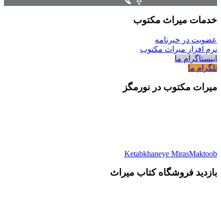
خدمات میراث مکتوب
عضویت در خبرنامه
نرم افزار میراث مکتوب
اینستاگرام ما
تلگرام ما
میرات مکتوب در نورمگز
Ketabkhaneye MirasMaktoob
بازدید فروشگاه کتاب میراث