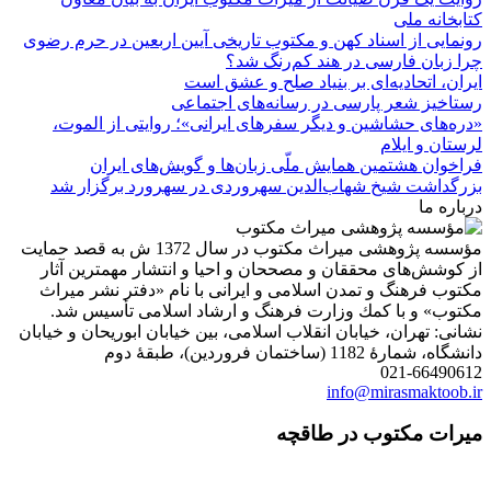
کتابخانه ملی
رونمایی از اسناد کهن و مکتوب تاریخی آیین اربعین در حرم رضوی
چرا زبان فارسی در هند کم‌رنگ شد؟
ایران، اتحادیه‌ای بر بنیاد صلح و عشق است
رستاخیز شعر پارسی در رسانه‌های اجتماعی
«دره‌های حشاشین و دیگر سفرهای ایرانی»؛ روایتی از الموت،
لرستان و ایلام
فراخوان هشتمین همایش ملّی زبان‌ها و گویش‌های ایران
بزرگداشت شیخ شهاب‌الدین سهروردی در سهرورد برگزار شد
درباره ما
مؤسسه پژوهشی میراث مكتوب در سال 1372 ش به قصد حمایت
از كوشش‌های محققان و مصححان و احیا و انتشار مهمترین آثار
مكتوب فرهنگ و تمدن اسلامی و ایرانی با نام «دفتر نشر میراث
مكتوب» و با كمك وزارت فرهنگ و ارشاد اسلامی تأسیس شد.
نشانی: تهران، خیابان انقلاب اسلامی، بین خیابان ابوریحان و خیابان
دانشگاه، شمارۀ 1182 (ساختمان فروردین)، طبقۀ دوم
021-66490612
info@mirasmaktoob.ir
میرات مکتوب در طاقچه