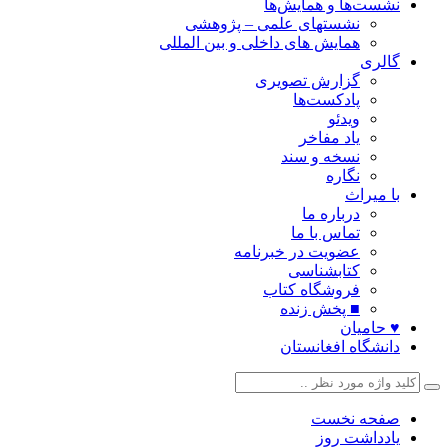
نشست‌ها و همایش‌ها
نشستهای علمی – پژوهشی
همایش های داخلی و بین المللی
گالری
گزارش تصویری
پادکست‌ها
ویدئو
یاد مفاخر
نسخه و سند
نگاره
با میراث
درباره ما
تماس با ما
عضویت در خبرنامه
کتابشناسی
فروشگاه کتاب
■ پخش زنده
♥ حامیان
دانشگاه افغانستان
صفحه نخست
یادداشت روز