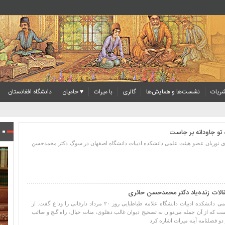
ریات
نشست‌ها و همایش‌ها
گالری
با میراث
♥ حامیان
دانشگاه افغانستان
 معاون کتابخانه ملی
 تو جاودانه بر جاست
مهدی نوریان عضو هیئت علمی دانشکده ادبیات دانشگاه اصفهان در سوگ دکتر محمدحسن
الات زنده‌یاد دکتر محمدحسن حائری
دکتر محمدحسن حائری عضو هیئت علمی دانشکده ادبیات دانشگاه علامه طباطبایی روز ۲۰ مرداد دارفانی را وداع گفت. از
است که از آن جمله می‌توان به تصحیح دیوان غالب دهلوی، منات خیال‌، راه گنج و صائب
دو فصلنامه آینه میراث اشاره کرد