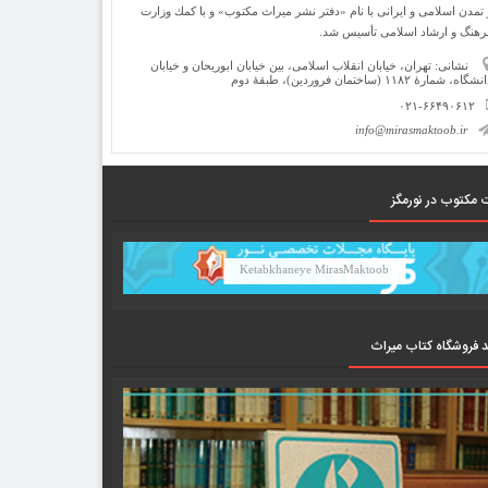
 تمدن اسلامی و ایرانی با نام «دفتر نشر میراث مكتوب» و با كمك وزارت
رهنگ و ارشاد اسلامی تأسیس شد.
نشانی: تهران، خیابان انقلاب اسلامی، بین خیابان ابوریحان و خیابان
شگاه، شمارۀ ۱۱۸۲ (ساختمان فروردین)، طبقۀ دوم
۰۲۱-۶۶۴۹۰۶۱۲
info@mirasmaktoob.ir
 مکتوب در نورمگز
Ketabkhaneye MirasMaktoob
د فروشگاه کتاب میراث