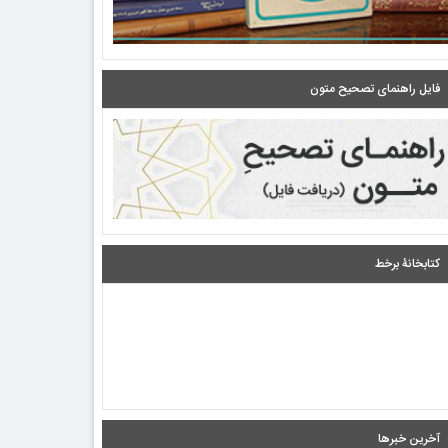
فایل راهنمای تصحیح متون
کتابخانۀ برخط
آخرین خبرها