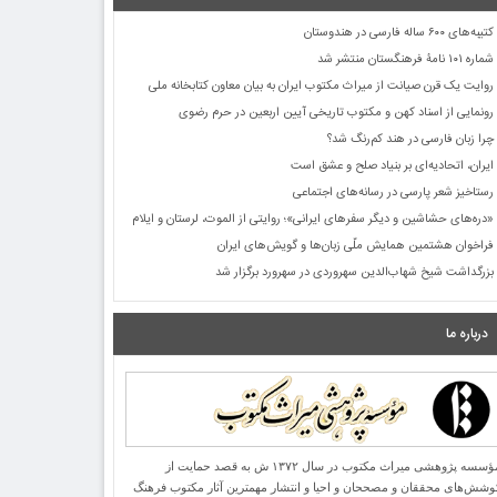
کتیبه‌های ۶۰۰ ساله فارسی در هندوستان
شماره ۱۰۱ نامۀ فرهنگستان منتشر شد
روایت یک قرن صیانت از میراث مکتوب ایران به بیان معاون کتابخانه ملی
رونمایی از اسناد کهن و مکتوب تاریخی آیین اربعین در حرم رضوی
چرا زبان فارسی در هند کم‌رنگ شد؟
ایران، اتحادیه‌ای بر بنیاد صلح و عشق است
رستاخیز شعر پارسی در رسانه‌های اجتماعی
«دره‌های حشاشین و دیگر سفرهای ایرانی»؛ روایتی از الموت، لرستان و ایلام
فراخوان هشتمین همایش ملّی زبان‌ها و گویش‌های ایران
بزرگداشت شیخ شهاب‌الدین سهروردی در سهرورد برگزار شد
درباره ما
مؤسسه پژوهشی میراث مكتوب در سال ۱۳۷۲ ش به قصد حمایت از
وشش‌های محققان و مصححان و احیا و انتشار مهمترین آثار مكتوب فرهنگ