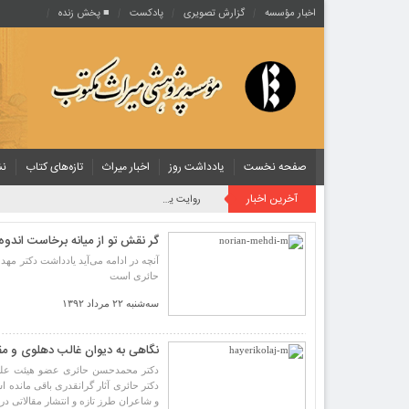
اخبار مؤسسه
گزارش تصویری
پادکست‌
■ پخش زنده
صفحه نخست
یادداشت روز
اخبار میراث
تازه‌های کتاب
نش
آخرین اخبار
روایت یک قرن صیانت از میراث مکتوب ایران به بیان
گر نقش تو از میانه برخاست اندوه
آنچه در ادامه می‌آید یادداشت دکتر 
حائری است
سه‌شنبه ۲۲ مرداد ۱۳۹۲
نگاهی به دیوان غالب دهلوی و مق
دکتر حائری آثار گرانقدری باقی مانده 
و شاعران طرز تازه و انتشار مقالاتی در 