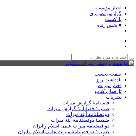
اخبار مؤسسه
گزارش تصویری
پادکست‌
■ پخش زنده
صفحه نخست
یادداشت روز
اخبار میراث
تازه‌های کتاب
نشریات
فصلنامۀ گزارش میراث
ضمیمۀ فصلنامۀ گزارش میراث
دوفصلنامۀ آینۀ میراث
ضمیمۀ دوفصلنامۀ آینۀ میراث
دو فصلنامۀ میراث علمی اسلام و ایران
ضمیمۀ دو فصلنامۀ میراث علمی اسلام و ایران