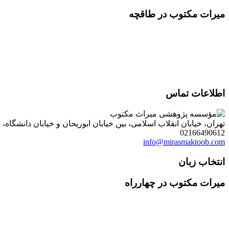
میرات مکتوب در طاقچه
اطلاعات تماس
تهران، خیابان انقلاب اسلامی، بین خیابان ابوریحان و خیابان دانشگاه، شمارۀ 1182 (ساختمان فروردین)، طبقۀ دوم، واحد 8 ، روابط عمومی مؤسسه پژوهی میراث مکتوب؛ صندوق
02166490612
info@mirasmaktoob.com
انتخاب زبان
میرات مکتوب در چهارراه