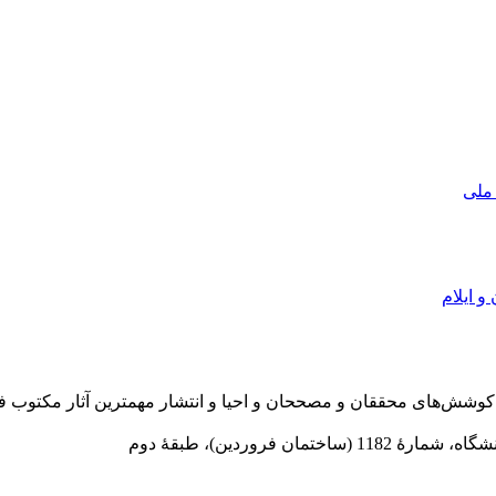
 ملی
و ایلام
در سال 1372 ش به قصد حمایت از كوشش‌های محققان و مصححان و احیا و انتشار مهمترین
 فروردین)، طبقۀ دوم