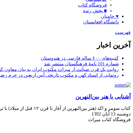
فروشگاه کتاب
■ پخش زنده
♥ حامیان
دانشگاه افغانستان
فهرست
آخرین اخبار
کتیبه‌های ۶۰۰ ساله فارسی در هندوستان
شماره 101 نامۀ فرهنگستان منتشر شد
روایت یک قرن صیانت از میراث مکتوب ایران به بیان معاون کتا
رونمایی از اسناد کهن و مکتوب تاریخی آیین اربعین در حرم رض
آشنایی با هنر بین‌النهرین
کتاب سومر و اکد (هنر بین‌النهرین از آغاز تا قرن ۱۲ قبل از میلاد) با ترجمهٔ دکتر محمدرحیم صراف و دکتر منیژه ابکائی خاوری منتشر شد
دوشنبه 13 آبان 1392
فروشگاه کتاب میراث