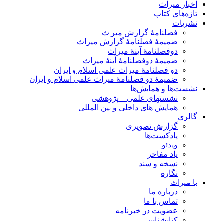
اخبار میراث
تازه‌های کتاب
نشریات
فصلنامۀ گزارش میراث
ضمیمۀ فصلنامۀ گزارش میراث
دوفصلنامۀ آینۀ میراث
ضمیمۀ دوفصلنامۀ آینۀ میراث
دو فصلنامۀ میراث علمی اسلام و ایران
ضمیمۀ دو فصلنامۀ میراث علمی اسلام و ایران
نشست‌ها و همایش‌ها
نشستهای علمی – پژوهشی
همایش های داخلی و بین المللی
گالری
گزارش تصویری
پادکست‌ها
ویدئو
یاد مفاخر
نسخه و سند
نگاره
با میراث
درباره ما
تماس با ما
عضویت در خبرنامه
کتابشناسی