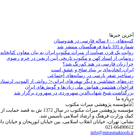
آخرین خبرها
کتیبه‌های ۶۰۰ ساله فارسی در هندوستان
شماره 101 نامۀ فرهنگستان منتشر شد
روایت یک قرن صیانت از میراث مکتوب ایران به بیان معاون کتابخانه
رونمایی از اسناد کهن و مکتوب تاریخی آیین اربعین در حرم رضوی
چرا زبان فارسی در هند کم‌رنگ شد؟
ایران، اتحادیه‌ای بر بنیاد صلح و عشق است
رستاخیز شعر پارسی در رسانه‌های اجتماعی
«دره‌های حشاشین و دیگر سفرهای ایرانی»؛ روایتی از الموت، لرستان 
فراخوان هشتمین همایش ملّی زبان‌ها و گویش‌های ایران
بزرگداشت شیخ شهاب‌الدین سهروردی در سهرورد برگزار شد
درباره ما
مؤسسه پژوهشی میراث مكتوب 
كمك وزارت فرهنگ و ارشاد اسلامی تأسیس شد.
نشانی: تهران، خیابان انقلاب اسلامی، بین خیابان ابوریحان و خیابان دانشگاه، شمارۀ 1182 (ساختمان
021-66490612
info@mirasmaktoob.ir