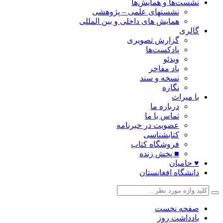
نشست‌ها و همایش‌ها
نشستهای علمی – پژوهشی
همایش های داخلی و بین المللی
گالری
گزارش تصویری
پادکست‌ها
ویدئو
یاد مفاخر
نسخه و سند
نگاره
با میراث
درباره ما
تماس با ما
عضویت در خبرنامه
کتابشناسی
فروشگاه کتاب
■ پخش زنده
♥ حامیان
دانشگاه افغانستان
صفحه نخست
یادداشت روز