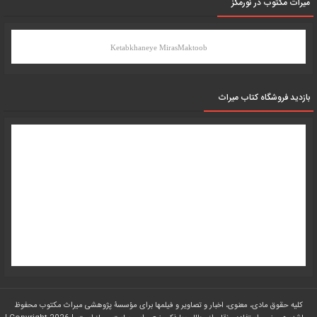
میرات مکتوب در نورمگز
Ketabkhaneye MirasMaktoob
بازدید فروشگاه کتاب میراث
کلیه حقوق مادی، معنوی، اخبار و تصاویر و فیلمها برای مؤسسۀ پژوهشی میراث مکتوب محفوظ