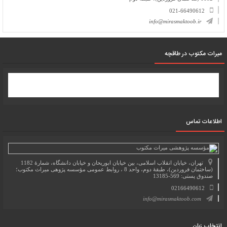
021-66490612
info@mirasmaktoob.ir
میرات مکتوب در طاقچه
اطلاعات تماس
تهران، خیابان انقلاب اسلامی، بین خیابان ابوریحان و خیابان دانشگاه، شمارۀ 1182
(ساختمان فروردین)، طبقۀ دوم، واحد 8 ، روابط عمومی مؤسسه پژوهی میراث مکتوب؛
صندوق پستی: 569-13185
02166490612
info@mirasmaktoob.com
انتخاب زبان