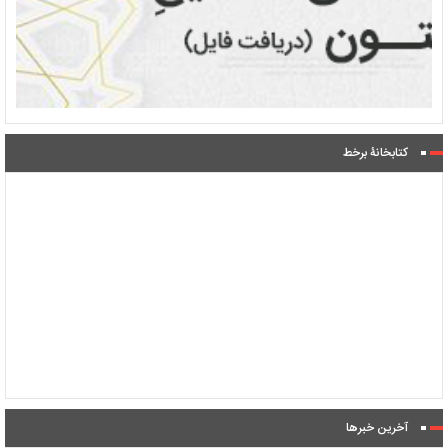
کتابخانۀ برخط
آخرین خبرها