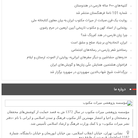
کتیبه‌های ۶۰۰ ساله فارسی در هندوستان
شماره 101 نامۀ فرهنگستان منتشر شد
روایت یک قرن صیانت از میراث مکتوب ایران به بیان معاون کتابخانه ملی
رونمایی از اسناد کهن و مکتوب تاریخی آیین اربعین در حرم رضوی
چرا زبان فارسی در هند کم‌رنگ شد؟
ایران، اتحادیه‌ای بر بنیاد صلح و عشق است
رستاخیز شعر پارسی در رسانه‌های اجتماعی
«دره‌های حشاشین و دیگر سفرهای ایرانی»؛ روایتی از الموت، لرستان و ایلام
فراخوان هشتمین همایش ملّی زبان‌ها و گویش‌های ایران
بزرگداشت شیخ شهاب‌الدین سهروردی در سهرورد برگزار شد
درباره ما
مؤسسه پژوهشی میراث مكتوب در سال 1372 ش به قصد حمایت از كوشش‌های محققان
و مصححان و احیا و انتشار مهمترین آثار مكتوب فرهنگ و تمدن اسلامی و ایرانی با نام «دفتر
نشر میراث مكتوب» و با كمك وزارت فرهنگ و ارشاد اسلامی تأسیس شد.
نشانی: تهران، خیابان انقلاب اسلامی، بین خیابان ابوریحان و خیابان دانشگاه، شمارۀ
1182 (ساختمان فروردین)، طبقۀ دوم