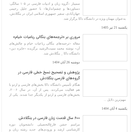
سمینار «گروه زبان و ادبیات فارسی در ۱۰۵ سالگی:
دستاوردها و چشم‌اندازها» با حضور جلیل رحیمی
جهان‌آبادی، سفیر جمهوری اسلامی ایران در بنگلادش،
به‌عنوان مهمان ویژه در دانشگاه داکا برگزار شد.
یکشنبه 21 تیر 1405
مروری بر «ترجمه‌های بنگالی رباعیات خیام»
مقاله «ترجمه‌های بنگالی رباعیات خیام و چالش‌های
آن» نوشته محمد ممیت‌الرشید برگزیده «جایزه دین»
دانشگاه داکا _ بنگلادش شد.
دوشنبه 26 آبان 1404
پژوهش و تصحیح نسخ خطی فارسی در
گروه‌های فارسی بنگلادش
هنگام تأسیس دانشگاه داکا بخش‌های فارسی و اردو با
هم فعالیت می‌کردند. پس از آن، در سال ۲۰۰۶،
بخش‌های فارسی و اردو از یکدیگر جدا شدند. یکی از
مهم‌ترین دلایل ...
یکشنبه 4 آبان 1404
۶۰۰ سال قدمت زبان فارسی در بنگلادش
مراسم جشن فارغ‌التحصیلی دانشجویان دوره
کارشناسی ارشد و ورودی‌های جدید رشته زبان و