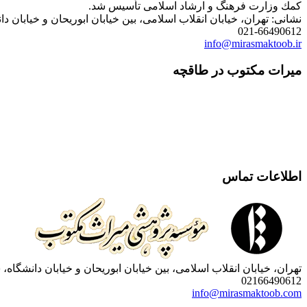
كمك وزارت فرهنگ و ارشاد اسلامی تأسیس شد.
نشانی: تهران، خیابان انقلاب اسلامی، بین خیابان ابوریحان و خیابان دانشگاه، شمارۀ 1182 (ساختمان
021-66490612
info@mirasmaktoob.ir
میرات مکتوب در طاقچه
اطلاعات تماس
تهران، خیابان انقلاب اسلامی، بین خیابان ابوریحان و خیابان دانشگاه، شمارۀ 1182 (ساختمان فروردین)، طبقۀ دوم، واحد 8 ، روابط عمومی مؤسسه پژوهی میراث مکتوب؛ صندوق
02166490612
info@mirasmaktoob.com