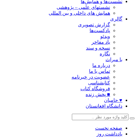
نشست‌ها و همایش‌ها
نشستهای علمی – پژوهشی
همایش های داخلی و بین المللی
گالری
گزارش تصویری
پادکست‌ها
ویدئو
یاد مفاخر
نسخه و سند
نگاره
با میراث
درباره ما
تماس با ما
عضویت در خبرنامه
کتابشناسی
فروشگاه کتاب
■ پخش زنده
♥ حامیان
دانشگاه افغانستان
صفحه نخست
یادداشت روز