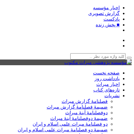
اخبار مؤسسه
گزارش تصویری
پادکست‌
■ پخش زنده
صفحه نخست
یادداشت روز
اخبار میراث
تازه‌های کتاب
نشریات
فصلنامۀ گزارش میراث
ضمیمۀ فصلنامۀ گزارش میراث
دوفصلنامۀ آینۀ میراث
ضمیمۀ دوفصلنامۀ آینۀ میراث
دو فصلنامۀ میراث علمی اسلام و ایران
ضمیمۀ دو فصلنامۀ میراث علمی اسلام و ایران