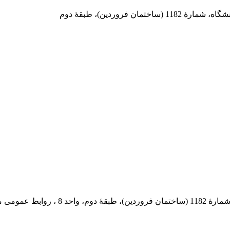
 فروردین)، طبقۀ دوم
 پستی: 569-13185