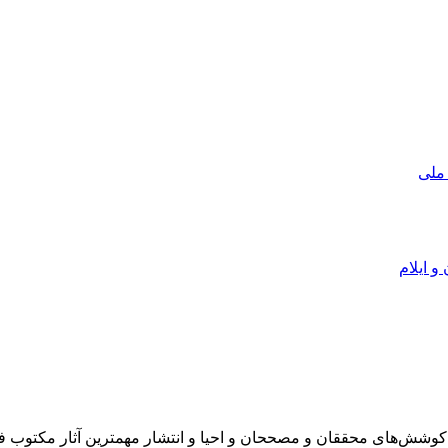
 ملی
و ایلام
در سال 1372 ش به قصد حمایت از كوشش‌های محققان و مصححان و احیا و انتشار مهمترین