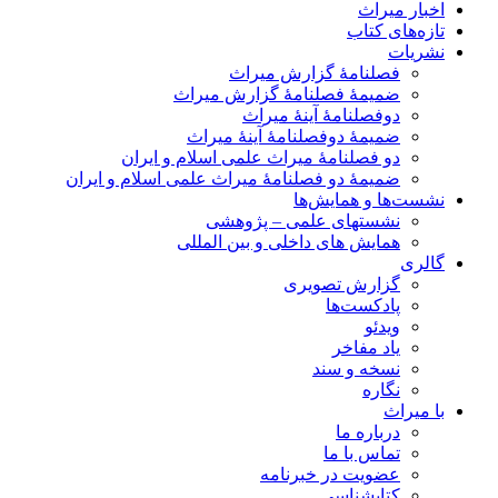
اخبار میراث
تازه‌های کتاب
نشریات
فصلنامۀ گزارش میراث
ضمیمۀ فصلنامۀ گزارش میراث
دوفصلنامۀ آینۀ میراث
ضمیمۀ دوفصلنامۀ آینۀ میراث
دو فصلنامۀ میراث علمی اسلام و ایران
ضمیمۀ دو فصلنامۀ میراث علمی اسلام و ایران
نشست‌ها و همایش‌ها
نشستهای علمی – پژوهشی
همایش های داخلی و بین المللی
گالری
گزارش تصویری
پادکست‌ها
ویدئو
یاد مفاخر
نسخه و سند
نگاره
با میراث
درباره ما
تماس با ما
عضویت در خبرنامه
کتابشناسی