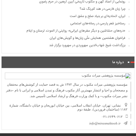
رونمایی از اسناد کهن و مکتوب تاریخی آیین اربعین در حرم رضوی
چرا زبان فارسی در هند کم‌رنگ شد؟
ایران، اتحادیه‌ای بر بنیاد صلح و عشق است
رستاخیز شعر پارسی در رسانه‌های اجتماعی
«دره‌های حشاشین و دیگر سفرهای ایرانی»؛ روایتی از الموت، لرستان و ایلام
فراخوان هشتمین همایش ملّی زبان‌ها و گویش‌های ایران
بزرگداشت شیخ شهاب‌الدین سهروردی در سهرورد برگزار شد
درباره ما
مؤسسه پژوهشی میراث مكتوب در سال ۱۳۷۲ ش به قصد حمایت از كوشش‌های محققان
و مصححان و احیا و انتشار مهمترین آثار مكتوب فرهنگ و تمدن اسلامی و ایرانی با نام «دفتر
نشر میراث مكتوب» و با كمك وزارت فرهنگ و ارشاد اسلامی تأسیس شد.
نشانی: تهران، خیابان انقلاب اسلامی، بین خیابان ابوریحان و خیابان دانشگاه، شمارۀ
۱۱۸۲ (ساختمان فروردین)، طبقۀ دوم
۰۲۱-۶۶۴۹۰۶۱۲
info@mirasmaktoob.ir