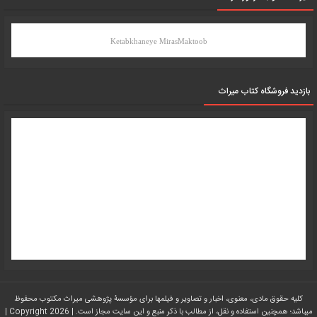
Ketabkhaneye MirasMaktoob
بازدید فروشگاه کتاب میراث
کلیه حقوق مادی، معنوی، اخبار و تصاویر و فیلمها برای مؤسسۀ پژوهشی میراث مکتوب محفوظ
میباشد؛ همچنین استفاده و نقل، از مطالب با ذکر منبع و این سایت مجاز است. | Copyright 2026 |