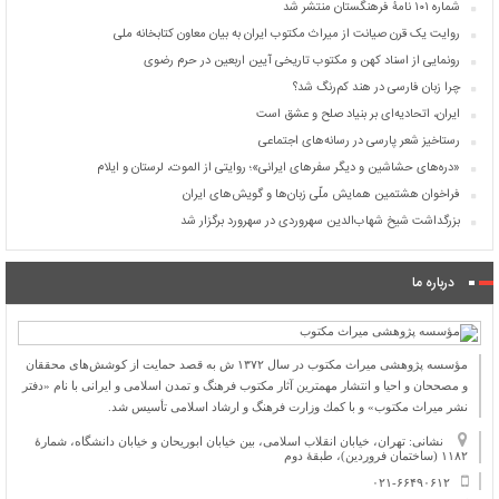
شماره ۱۰۱ نامۀ فرهنگستان منتشر شد
روایت یک قرن صیانت از میراث مکتوب ایران به بیان معاون کتابخانه ملی
رونمایی از اسناد کهن و مکتوب تاریخی آیین اربعین در حرم رضوی
چرا زبان فارسی در هند کم‌رنگ شد؟
ایران، اتحادیه‌ای بر بنیاد صلح و عشق است
رستاخیز شعر پارسی در رسانه‌های اجتماعی
«دره‌های حشاشین و دیگر سفرهای ایرانی»؛ روایتی از الموت، لرستان و ایلام
فراخوان هشتمین همایش ملّی زبان‌ها و گویش‌های ایران
بزرگداشت شیخ شهاب‌الدین سهروردی در سهرورد برگزار شد
درباره ما
مؤسسه پژوهشی میراث مكتوب در سال ۱۳۷۲ ش به قصد حمایت از كوشش‌های محققان
و مصححان و احیا و انتشار مهمترین آثار مكتوب فرهنگ و تمدن اسلامی و ایرانی با نام «دفتر
نشر میراث مكتوب» و با كمك وزارت فرهنگ و ارشاد اسلامی تأسیس شد.
نشانی: تهران، خیابان انقلاب اسلامی، بین خیابان ابوریحان و خیابان دانشگاه، شمارۀ
۱۱۸۲ (ساختمان فروردین)، طبقۀ دوم
۰۲۱-۶۶۴۹۰۶۱۲