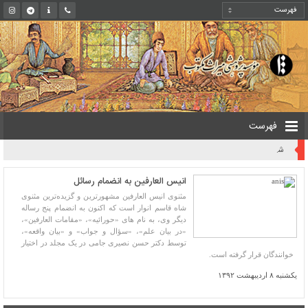
فهرست
روایت یک قرن صیانت از میراث مکتوب ایران به بیان معاون کتابخانه ملی
انیس العارفین به انضمام رسائل
مثنوی انیس العارفین مشهورترین و گزیده‌ترین مثنوی
شاه قاسم انوار است که اکنون به انضمام پنج رساله
دیگر وی، به نام های «حورائیه»، «مقامات العارفین»،
«در بیان علم»، «سؤال و جواب» و «بیان واقعه»،
توسط دکتر حسن نصیری جامی در یک مجلد در اختیار
خوانندگان قرار گرفته است.
یکشنبه ۸ اردیبهشت ۱۳۹۲