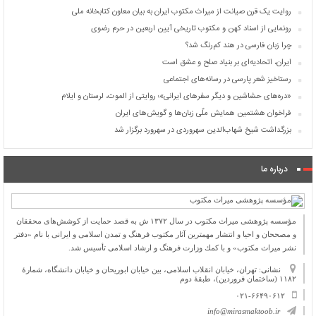
روایت یک قرن صیانت از میراث مکتوب ایران به بیان معاون کتابخانه ملی
رونمایی از اسناد کهن و مکتوب تاریخی آیین اربعین در حرم رضوی
چرا زبان فارسی در هند کم‌رنگ شد؟
ایران، اتحادیه‌ای بر بنیاد صلح و عشق است
رستاخیز شعر پارسی در رسانه‌های اجتماعی
«دره‌های حشاشین و دیگر سفرهای ایرانی»؛ روایتی از الموت، لرستان و ایلام
فراخوان هشتمین همایش ملّی زبان‌ها و گویش‌های ایران
بزرگداشت شیخ شهاب‌الدین سهروردی در سهرورد برگزار شد
درباره ما
مؤسسه پژوهشی میراث مكتوب در سال ۱۳۷۲ ش به قصد حمایت از كوشش‌های محققان
و مصححان و احیا و انتشار مهمترین آثار مكتوب فرهنگ و تمدن اسلامی و ایرانی با نام «دفتر
نشر میراث مكتوب» و با كمك وزارت فرهنگ و ارشاد اسلامی تأسیس شد.
نشانی: تهران، خیابان انقلاب اسلامی، بین خیابان ابوریحان و خیابان دانشگاه، شمارۀ
۱۱۸۲ (ساختمان فروردین)، طبقۀ دوم
۰۲۱-۶۶۴۹۰۶۱۲
info@mirasmaktoob.ir