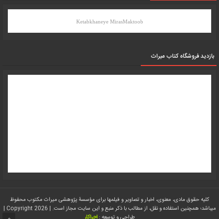
Ketabkhaneye MirasMaktoob
بازدید فروشگاه کتاب میراث
کلیه حقوق مادی، معنوی، اخبار و تصاویر و فیلمها برای مؤسسۀ پژوهشی میراث مکتوب محفوظ
میباشد؛ همچنین استفاده و نقل، از مطالب با ذکر منبع و این سایت مجاز است. | Copyright 2026 |
طراحی و توسعه :
اجراکار