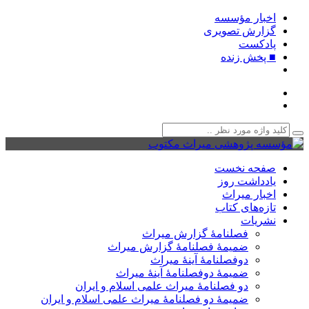
اخبار مؤسسه
گزارش تصویری
پادکست‌
■ پخش زنده
صفحه نخست
یادداشت روز
اخبار میراث
تازه‌های کتاب
نشریات
فصلنامۀ گزارش میراث
ضمیمۀ فصلنامۀ گزارش میراث
دوفصلنامۀ آینۀ میراث
ضمیمۀ دوفصلنامۀ آینۀ میراث
دو فصلنامۀ میراث علمی اسلام و ایران
ضمیمۀ دو فصلنامۀ میراث علمی اسلام و ایران