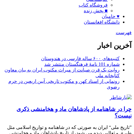
فروشگاه کتاب
■ پخش زنده
♥ حامیان
دانشگاه افغانستان
فهرست
آخرین اخبار
کتیبه‌های ۶۰۰ ساله فارسی در هندوستان
شماره 101 نامۀ فرهنگستان منتشر شد
روایت یک قرن صیانت از میراث مکتوب ایران به بیان معاون
کتابخانه ملی
رونمایی از اسناد کهن و مکتوب تاریخی آیین اربعین در حرم
رضوی
چرا در شاهنامه از پادشاهان ماد و هخامنشى ذکرى
نیست؟
”تاریخ ملى“ ایران به صورتى که در شاهنامه و تواریخ اسلامى مثل
طبرى و ثعالبى دیده مى شود، از تاریخ پادشاهان ماد و هخامنشى