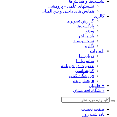
نشست‌ها و همایش‌ها
نشستهای علمی – پژوهشی
همایش های داخلی و بین المللی
گالری
گزارش تصویری
پادکست‌ها
ویدئو
یاد مفاخر
نسخه و سند
نگاره
با میراث
درباره ما
تماس با ما
عضویت در خبرنامه
کتابشناسی
فروشگاه کتاب
■ پخش زنده
♥ حامیان
دانشگاه افغانستان
صفحه نخست
یادداشت روز