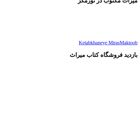
میرات مکتوب در نورمگز
Ketabkhaneye MirasMaktoob
بازدید فروشگاه کتاب میراث