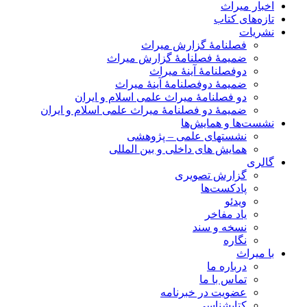
اخبار میراث
تازه‌های کتاب
نشریات
فصلنامۀ گزارش میراث
ضمیمۀ فصلنامۀ گزارش میراث
دوفصلنامۀ آینۀ میراث
ضمیمۀ دوفصلنامۀ آینۀ میراث
دو فصلنامۀ میراث علمی اسلام و ایران
ضمیمۀ دو فصلنامۀ میراث علمی اسلام و ایران
نشست‌ها و همایش‌ها
نشستهای علمی – پژوهشی
همایش های داخلی و بین المللی
گالری
گزارش تصویری
پادکست‌ها
ویدئو
یاد مفاخر
نسخه و سند
نگاره
با میراث
درباره ما
تماس با ما
عضویت در خبرنامه
کتابشناسی