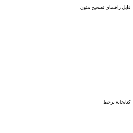
فایل راهنمای تصحیح متون
کتابخانۀ برخط