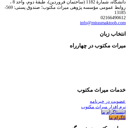
دانشگاه، شمارۀ 1182 (ساختمان فروردین)، طبقۀ دوم، واحد 8 ،
روابط عمومی مؤسسه پژوهی میراث مکتوب؛ صندوق پستی: 569-
13185
02166490612
info@mirasmaktoob.com
انتخاب زبان
میرات مکتوب در چهارراه
خدمات میراث مکتوب
عضویت در خبرنامه
نرم افزار میراث مکتوب
اینستاگرام ما
تلگرام ما