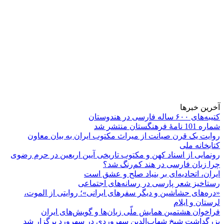
آخرین خبرها
کتیبه‌های ۶۰۰ ساله فارسی در هندوستان
شماره 101 نامۀ فرهنگستان منتشر شد
روایت یک قرن صیانت از میراث مکتوب ایران به بیان معاون
کتابخانه ملی
رونمایی از اسناد کهن و مکتوب تاریخی آیین اربعین در حرم رضوی
چرا زبان فارسی در هند کم‌رنگ شد؟
ایران، اتحادیه‌ای بر بنیاد صلح و عشق است
رستاخیز شعر پارسی در رسانه‌های اجتماعی
«دره‌های حشاشین و دیگر سفرهای ایرانی»؛ روایتی از الموت،
لرستان و ایلام
فراخوان هشتمین همایش ملّی زبان‌ها و گویش‌های ایران
بزرگداشت شیخ شهاب‌الدین سهروردی در سهرورد برگزار شد