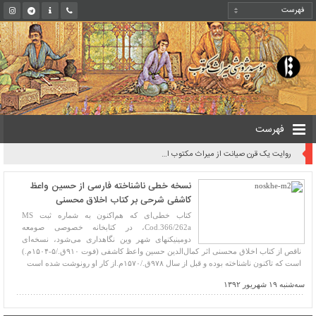
فهرست
روایت یک قرن صیانت از میراث مکتوب ایران به بیان معاون کتابخانه ملی
نسخه خطی ناشناخته فارسی از حسین واعظ
کاشفی شرحی بر کتاب اخلاق محسنی
کتاب خطی‌ای که هم‌اکنون به شماره ثبت MS
Cod.366/262a، در کتابخانه خصوصی صومعه
دومینیکن‏های شهر وین نگاهداری می‌شود، نسخه‌ای
ناقص از کتاب اخلاق محسنی اثر کمال‌الدین حسین واعظ کاشفی (فوت ۹۱۰ق./۵-۱۵۰۴م.)
است که تاکنون ناشناخته بوده و قبل از سال ۹۷۸ق./۱۵۷۰م.از کار او رونوشت شده است
سه‌شنبه ۱۹ شهریور ۱۳۹۲