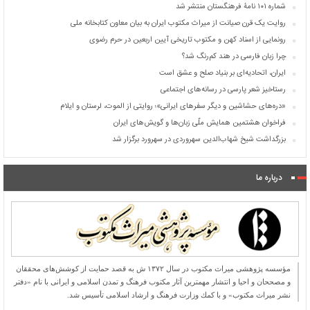
شماره ۱۰۱ نامۀ فرهنگستان منتشر شد
روایت یک قرن صیانت از میراث مکتوب ایران به بیان معاون کتابخانه ملی
رونمایی از اسناد کهن و مکتوب تاریخی آیین اربعین در حرم رضوی
چرا زبان فارسی در هند کم‌رنگ شد؟
ایران، اتحادیه‌ای بر بنیاد صلح و عشق است
رستاخیز شعر پارسی در رسانه‌های اجتماعی
«دره‌های حشاشین و دیگر سفرهای ایرانی»؛ روایتی از الموت، لرستان و ایلام
فراخوان هشتمین همایش ملّی زبان‌ها و گویش‌های ایران
بزرگداشت شیخ شهاب‌الدین سهروردی در سهرورد برگزار شد
درباره ما
مؤسسه پژوهشی میراث مكتوب در سال ۱۳۷۲ ش به قصد حمایت از كوشش‌های محققان
و مصححان و احیا و انتشار مهمترین آثار مكتوب فرهنگ و تمدن اسلامی و ایرانی با نام «دفتر
نشر میراث مكتوب» و با كمك وزارت فرهنگ و ارشاد اسلامی تأسیس شد.