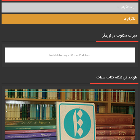
اینستاگرام ما
تلگرام ما
میرات مکتوب در نورمگز
Ketabkhaneye MirasMaktoob
بازدید فروشگاه کتاب میراث