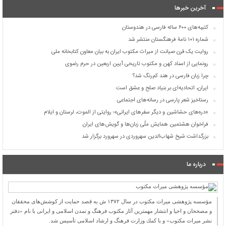
آخرین خبرها
کتیبه‌های ۶۰۰ ساله فارسی در هندوستان
شماره ۱۰۱ نامۀ فرهنگستان منتشر شد
روایت یک قرن صیانت از میراث مکتوب ایران به بیان معاون کتابخانه ملی
رونمایی از اسناد کهن و مکتوب تاریخی آیین اربعین در حرم رضوی
چرا زبان فارسی در هند کم‌رنگ شد؟
ایران، اتحادیه‌ای بر بنیاد صلح و عشق است
رستاخیز شعر پارسی در رسانه‌های اجتماعی
«دره‌های حشاشین و دیگر سفرهای ایرانی»؛ روایتی از الموت، لرستان و ایلام
فراخوان هشتمین همایش ملّی زبان‌ها و گویش‌های ایران
بزرگداشت شیخ شهاب‌الدین سهروردی در سهرورد برگزار شد
درباره ما
مؤسسه پژوهشی میراث مكتوب در سال ۱۳۷۲ ش به قصد حمایت از كوشش‌های محققان
و مصححان و احیا و انتشار مهمترین آثار مكتوب فرهنگ و تمدن اسلامی و ایرانی با نام «دفتر
نشر میراث مكتوب» و با كمك وزارت فرهنگ و ارشاد اسلامی تأسیس شد.