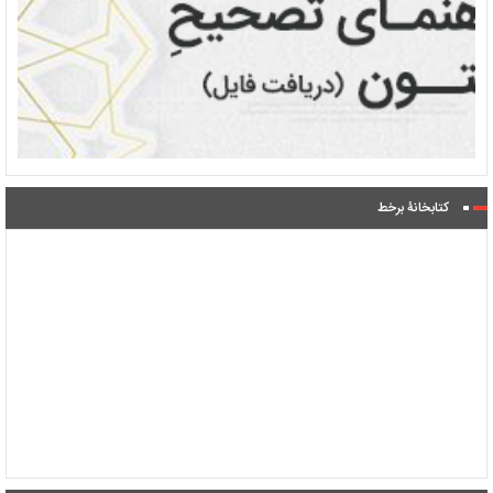
کتابخانۀ برخط