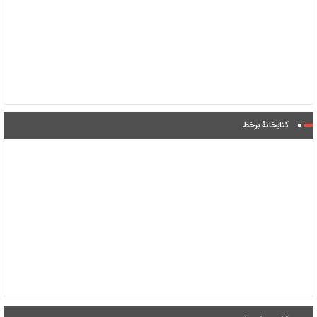
کتابخانۀ برخط