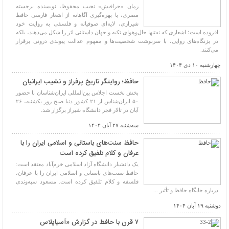
رمان «حرافیش» نجیب محفوظ، نویسنده برجسته
مصری، با بهره‌گیری آگاهانه از اشعار فارسی حافظ
شیرازی، لایه‌ای صوفیانه و فلسفی به روایت خود
افزوده است؛ اشعاری که نه‌تنها حال‌وهوای تکیه و جهان داستانی اثر را شکل می‌دهند، بلکه
در بزنگاه‌های روایی، با سرنوشت شخصیت‌ها و مفهوم عدالت پیوندی درونی برقرار
می‌کنند.
چهارشنبه ۱۰ دی ۱۴۰۴
حافظ؛ روایتگر تاریخ پرفراز و نشیب ایرانیان
بخش نخست اجلاس بین‌المللی ایران‌شناسان با حضور
۵۰ ایران‌شناس از ۲۱ کشور دنیا صبح روز یکشنبه، ۲۶
آبان در تالار فجر دانشگاه شیراز برگزار شد.
سه‌شنبه ۲۷ آبان ۱۴۰۴
حافظ سنت‌های باستانی و اسلامی ایران را با
عرفان و کلام تلفیق کرده است
یک دانشیار دانشگاه آزاد اسلامی خرم‌آباد معتقد است:
حافظ سنت‌های باستانی و اسلامی ایران را با عرفان،
فلسفه و کلام تلفیق کرده است. مسعود سپه‌وندی
درباره جایگاه حافظ و تأثیر ...
دوشنبه ۱۹ آبان ۱۴۰۴
۷ قرن با حافظ در گزارش «آسیاپلاس