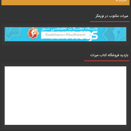
تلگرام ما
میرات مکتوب در نورمگز
Ketabkhaneye MirasMaktoob
بازدید فروشگاه کتاب میراث