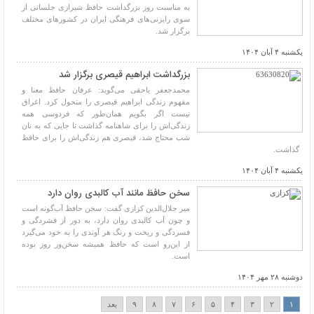
به مناسبت روز بزرگداشت حافظ شیرازی جلساتی از
سوی رایزنی‌های فرهنگی ایران در کشورهای مختلف
برگزار شد.
یکشنبه ۴ آبان ۱۴۰۴
بزرگداشت ابراهیم قیصری برگزار شد
محمدجعفر یاحقی می‌گوید: عرفان حافظ معنا و
مفهوم زندگی ابراهیم قیصری را متحول کرد. اغراق
نیست اگر بگویم همان‌طور که فردوسی همه
زندگی‌اش را برای شاهنامه گذاشت تا جایی که به نان
شب محتاج شد، قیصری هم زندگی‌اش را برای حافظ
گذاشت.
یکشنبه ۴ آبان ۱۴۰۴
سخن حافظ مانند آب کالبدی روان دارد
میر جلال‌الدین کزازی گفت: سخن حافظ آب‌گونه است
و چون آب کالبدی روان دارد، به دور از فشردگی و
فسردگی و ریخت و رنگ هر آوندی را به خود می‌گیرد
از این‌رو است که حافظ همیشه سخن‌ور روز بوده
است.
دوشنبه ۲۸ مهر ۱۴۰۴
۱
۲
۳
۴
۵
۶
۷
۸
۹
بعد