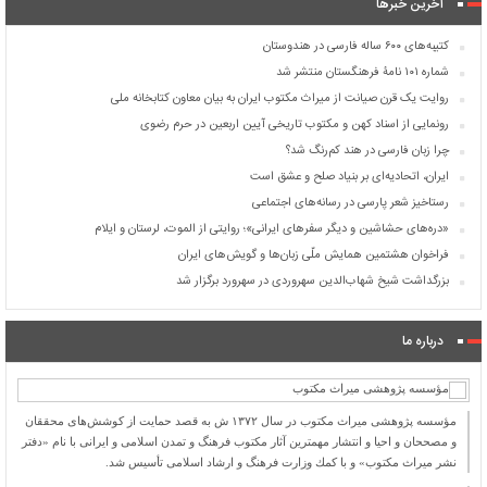
آخرین خبرها
کتیبه‌های ۶۰۰ ساله فارسی در هندوستان
شماره ۱۰۱ نامۀ فرهنگستان منتشر شد
روایت یک قرن صیانت از میراث مکتوب ایران به بیان معاون کتابخانه ملی
رونمایی از اسناد کهن و مکتوب تاریخی آیین اربعین در حرم رضوی
چرا زبان فارسی در هند کم‌رنگ شد؟
ایران، اتحادیه‌ای بر بنیاد صلح و عشق است
رستاخیز شعر پارسی در رسانه‌های اجتماعی
«دره‌های حشاشین و دیگر سفرهای ایرانی»؛ روایتی از الموت، لرستان و ایلام
فراخوان هشتمین همایش ملّی زبان‌ها و گویش‌های ایران
بزرگداشت شیخ شهاب‌الدین سهروردی در سهرورد برگزار شد
درباره ما
مؤسسه پژوهشی میراث مكتوب در سال ۱۳۷۲ ش به قصد حمایت از كوشش‌های محققان
و مصححان و احیا و انتشار مهمترین آثار مكتوب فرهنگ و تمدن اسلامی و ایرانی با نام «دفتر
نشر میراث مكتوب» و با كمك وزارت فرهنگ و ارشاد اسلامی تأسیس شد.