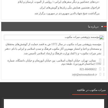
«دره‌های حشاشین و دیگر سفرهای ایرانی»؛ روایتی از الموت، لرستان و ایلام
فراخوان هشتمین همایش ملّی زبان‌ها و گویش‌های ایران
بزرگداشت شیخ شهاب‌الدین سهروردی در سهرورد برگزار شد
درباره ما
مؤسسه پژوهشی میراث مكتوب در سال 1372 ش به قصد حمایت از كوشش‌های محققان
و مصححان و احیا و انتشار مهمترین آثار مكتوب فرهنگ و تمدن اسلامی و ایرانی با نام «دفتر
نشر میراث مكتوب» و با كمك وزارت فرهنگ و ارشاد اسلامی تأسیس شد.
نشانی: تهران، خیابان انقلاب اسلامی، بین خیابان ابوریحان و خیابان دانشگاه، شمارۀ
1182 (ساختمان فروردین)، طبقۀ دوم
021-66490612
info@mirasmaktoob.ir
میرات مکتوب در طاقچه