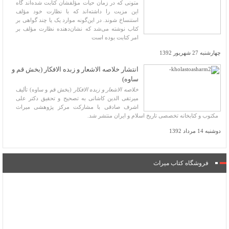
متونی که در زمان حیات مؤلفشان کتابت شده‌اند گاه
این مزیت را داشته‌اند که با نظارت خود مؤلف
استنساخ شوند. در این‌گونه موارد یک یا چند گواهی بر
کتاب نوشته می‌شد که نشان‌دهنده نظارت مؤلف بر
امر کتابت بوده است
چهارشنبه 27 شهریور 1392
انتشار خلاصه الاشعار و زبده الافکار (بخش قم و
ساوه)
خلاصه الاشعار و زبده الافکار
(بخش قم و ساوه) تألیف
میرتقی الدین کاشانی به تصحیح و تحقیق دکتر علی
اشرف صادقی با مشارکت مرکز پژوهشی میراث
مکتوب و کتابخانه تخصصی تاریخ اسلام و ایران منتشر شد.
دوشنبه 14 مرداد 1392
فروشگاه کتاب میراث