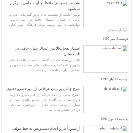
نشست «سیمای حافظ در آیینه جامی» برگزار
می‌شود
دومین جلسه از نشست های درس گفتارهایی درباره
جامی با عنوان «سیمای حافظ در آئینه جامی»
چهارشنبه ۵ مهر توسط مرکز فرهنگی شهر کتاب
برگزار می‌شود.
دوشنبه 3 مهر 1402
انتشار نفحات‌الانس عبدالرحمان جامی در
تاجیکستان
کتاب ارزشمند
نفحات الانس
به همت کتابخانۀ ملی
جمهوری تاجیکستان و حمایت مالی سفارت جمهوری
اسلامی ایران در تاجیکستان منتشر شد.
دوشنبه 13 آبان 1392
شرح جامی بر بیتی عرفانی از امیرخسرو دهلوی
«شرح جامی بر بیتی عرفانی از امیرخسرو دهلوی»
عنوان مقاله ای نگاشتۀ دکتر محمود عابدی است در
شماره پانزدهم مجلۀ علمی - پژوهشی مطالعات
عرفانی منتشر شده است.
یکشنبه 14 مهر 1392
آراستن آغاز و انجام دستنویس به خط مؤلف