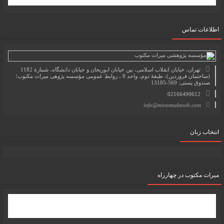
اطلاعات تماس
تهران، خیابان انقلاب اسلامی، بین خیابان ابوریحان و خیابان دانشگاه، شمارۀ 1182
(ساختمان فروردین)، طبقۀ دوم، واحد 8 ، روابط عمومی مؤسسه پژوهی میراث مکتوب؛
صندوق پستی: 569-13185
02166490612
info@mirasmaktoob.com
انتخاب زبان
میرات مکتوب در چهارراه