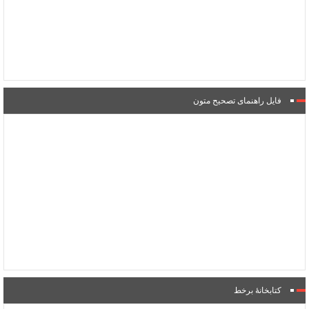
فایل راهنمای تصحیح متون
کتابخانۀ برخط