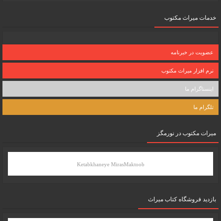
خدمات میراث مکتوب
عضویت در خبرنامه
نرم افزار میراث مکتوب
اینستاگرام ما
تلگرام ما
میرات مکتوب در نورمگز
Ketabkhaneye MirasMaktoob
بازدید فروشگاه کتاب میراث