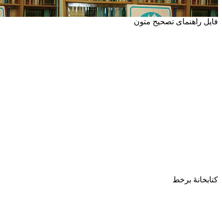
فایل راهنمای تصحیح متون
کتابخانۀ برخط