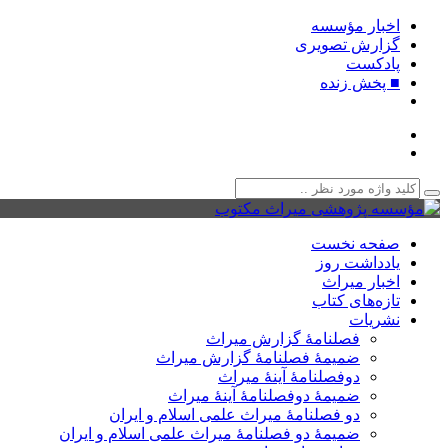
اخبار مؤسسه
گزارش تصویری
پادکست‌
■ پخش زنده
صفحه نخست
یادداشت روز
اخبار میراث
تازه‌های کتاب
نشریات
فصلنامۀ گزارش میراث
ضمیمۀ فصلنامۀ گزارش میراث
دوفصلنامۀ آینۀ میراث
ضمیمۀ دوفصلنامۀ آینۀ میراث
دو فصلنامۀ میراث علمی اسلام و ایران
ضمیمۀ دو فصلنامۀ میراث علمی اسلام و ایران