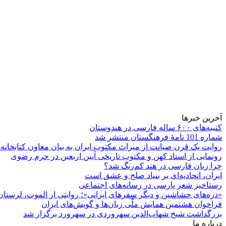
آخرین خبرها
کتیبه‌های ۶۰۰ ساله فارسی در هندوستان
شماره 101 نامۀ فرهنگستان منتشر شد
روایت یک قرن صیانت از میراث مکتوب ایران به بیان معاون کتابخانه
رونمایی از اسناد کهن و مکتوب تاریخی آیین اربعین در حرم رضوی
چرا زبان فارسی در هند کم‌رنگ شد؟
ایران، اتحادیه‌ای بر بنیاد صلح و عشق است
رستاخیز شعر پارسی در رسانه‌های اجتماعی
«دره‌های حشاشین و دیگر سفرهای ایرانی»؛ روایتی از الموت، لرستان 
فراخوان هشتمین همایش ملّی زبان‌ها و گویش‌های ایران
بزرگداشت شیخ شهاب‌الدین سهروردی در سهرورد برگزار شد
درباره ما