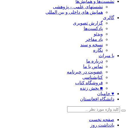
نشست‌ها و همایش‌ها
نشستهای علمی – پژوهشی
همایش های داخلی و بین المللی
گالری
گزارش تصویری
پادکست‌ها
ویدئو
یاد مفاخر
نسخه و سند
نگاره
با میراث
درباره ما
تماس با ما
عضویت در خبرنامه
کتابشناسی
فروشگاه کتاب
■ پخش زنده
♥ حامیان
دانشگاه افغانستان
صفحه نخست
یادداشت روز