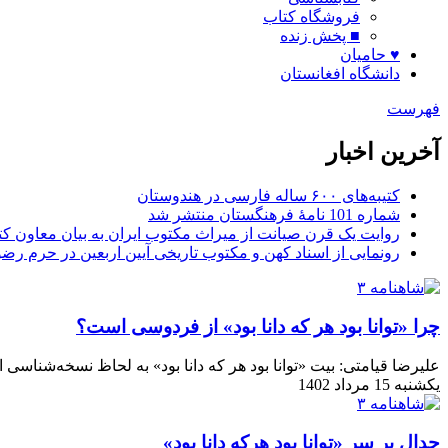
فروشگاه کتاب
■ پخش زنده
♥ حامیان
دانشگاه افغانستان
فهرست
آخرین اخبار
کتیبه‌های ۶۰۰ ساله فارسی در هندوستان
شماره 101 نامۀ فرهنگستان منتشر شد
روایت یک قرن صیانت از میراث مکتوب ایران به بیان معاون کتا
رونمایی از اسناد کهن و مکتوب تاریخی آیین اربعین در حرم رض
چرا «توانا بود هر که دانا بود» از فردوسی است؟
علیرضا قیامتی: بیت «توانا بود هر که دانا بود» به لحاظ نسخه‌شنا
یکشنبه 15 مرداد 1402
جدال بر سر «توانا بود هرکه دانا بود»