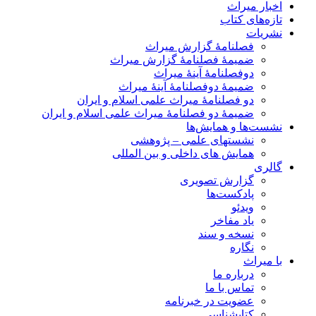
اخبار میراث
تازه‌های کتاب
نشریات
فصلنامۀ گزارش میراث
ضمیمۀ فصلنامۀ گزارش میراث
دوفصلنامۀ آینۀ میراث
ضمیمۀ دوفصلنامۀ آینۀ میراث
دو فصلنامۀ میراث علمی اسلام و ایران
ضمیمۀ دو فصلنامۀ میراث علمی اسلام و ایران
نشست‌ها و همایش‌ها
نشستهای علمی – پژوهشی
همایش های داخلی و بین المللی
گالری
گزارش تصویری
پادکست‌ها
ویدئو
یاد مفاخر
نسخه و سند
نگاره
با میراث
درباره ما
تماس با ما
عضویت در خبرنامه
کتابشناسی