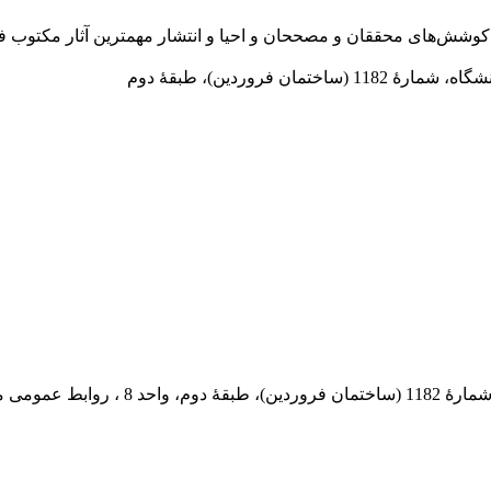
در سال 1372 ش به قصد حمایت از كوشش‌های محققان و مصححان و احیا و انتشار مهمترین
 فروردین)، طبقۀ دوم
 پستی: 569-13185