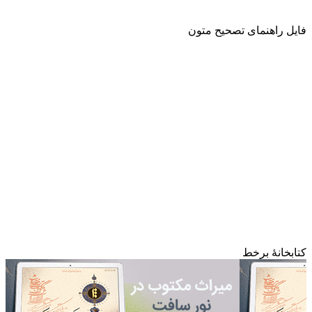
فایل راهنمای تصحیح متون
کتابخانۀ برخط