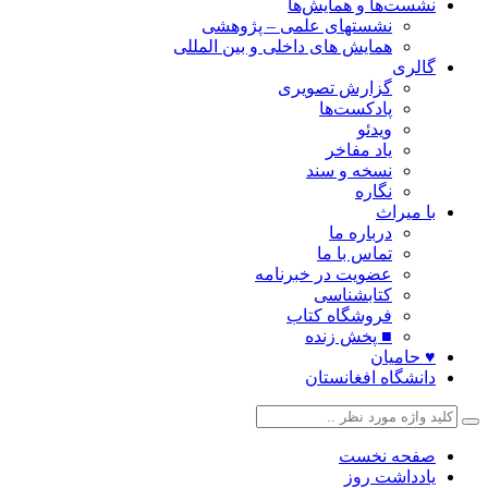
نشست‌ها و همایش‌ها
نشستهای علمی – پژوهشی
همایش های داخلی و بین المللی
گالری
گزارش تصویری
پادکست‌ها
ویدئو
یاد مفاخر
نسخه و سند
نگاره
با میراث
درباره ما
تماس با ما
عضویت در خبرنامه
کتابشناسی
فروشگاه کتاب
■ پخش زنده
♥ حامیان
دانشگاه افغانستان
صفحه نخست
یادداشت روز