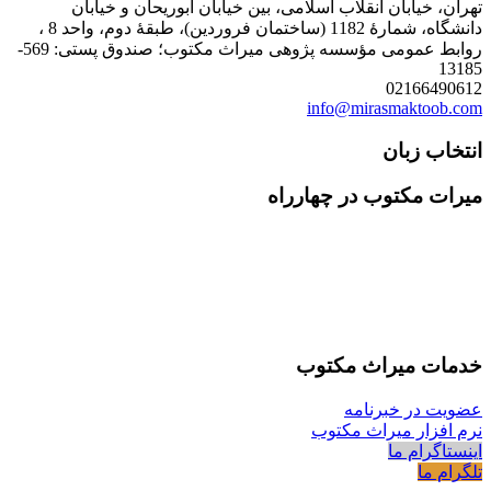
تهران، خیابان انقلاب اسلامی، بین خیابان ابوریحان و خیابان
دانشگاه، شمارۀ 1182 (ساختمان فروردین)، طبقۀ دوم، واحد 8 ،
روابط عمومی مؤسسه پژوهی میراث مکتوب؛ صندوق پستی: 569-
13185
02166490612
info@mirasmaktoob.com
انتخاب زبان
میرات مکتوب در چهارراه
خدمات میراث مکتوب
عضویت در خبرنامه
نرم افزار میراث مکتوب
اینستاگرام ما
تلگرام ما