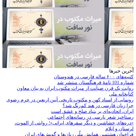
آخرین خبرها
کتیبه‌های ۶۰۰ ساله فارسی در هندوستان
شماره 101 نامۀ فرهنگستان منتشر شد
روایت یک قرن صیانت از میراث مکتوب ایران به بیان معاون
کتابخانه ملی
رونمایی از اسناد کهن و مکتوب تاریخی آیین اربعین در حرم رضوی
چرا زبان فارسی در هند کم‌رنگ شد؟
ایران، اتحادیه‌ای بر بنیاد صلح و عشق است
رستاخیز شعر پارسی در رسانه‌های اجتماعی
«دره‌های حشاشین و دیگر سفرهای ایرانی»؛ روایتی از الموت،
لرستان و ایلام
فراخوان هشتمین همایش ملّی زبان‌ها و گویش‌های ایران