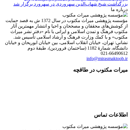
بزرگداشت شیخ شهاب‌الدین سهروردی در سهرورد برگزار شد
درباره ما
مؤسسه پژوهشی میراث مكتوب در سال 1372 ش به قصد حمایت
از كوشش‌های محققان و مصححان و احیا و انتشار مهمترین آثار
مكتوب فرهنگ و تمدن اسلامی و ایرانی با نام «دفتر نشر میراث
مكتوب» و با كمك وزارت فرهنگ و ارشاد اسلامی تأسیس شد.
نشانی: تهران، خیابان انقلاب اسلامی، بین خیابان ابوریحان و خیابان
دانشگاه، شمارۀ 1182 (ساختمان فروردین)، طبقۀ دوم
021-66490612
info@mirasmaktoob.ir
میرات مکتوب در طاقچه
اطلاعات تماس