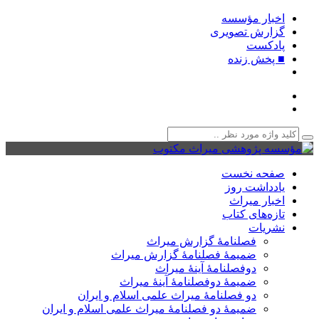
اخبار مؤسسه
گزارش تصویری
پادکست‌
■ پخش زنده
صفحه نخست
یادداشت روز
اخبار میراث
تازه‌های کتاب
نشریات
فصلنامۀ گزارش میراث
ضمیمۀ فصلنامۀ گزارش میراث
دوفصلنامۀ آینۀ میراث
ضمیمۀ دوفصلنامۀ آینۀ میراث
دو فصلنامۀ میراث علمی اسلام و ایران
ضمیمۀ دو فصلنامۀ میراث علمی اسلام و ایران