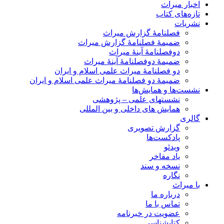
اخبار میراث
تازه‌های کتاب
نشریات
فصلنامۀ گزارش میراث
ضمیمۀ فصلنامۀ گزارش میراث
دوفصلنامۀ آینۀ میراث
ضمیمۀ دوفصلنامۀ آینۀ میراث
دو فصلنامۀ میراث علمی اسلام و ایران
ضمیمۀ دو فصلنامۀ میراث علمی اسلام و ایران
نشست‌ها و همایش‌ها
نشستهای علمی – پژوهشی
همایش های داخلی و بین المللی
گالری
گزارش تصویری
پادکست‌ها
ویدئو
یاد مفاخر
نسخه و سند
نگاره
با میراث
درباره ما
تماس با ما
عضویت در خبرنامه
کتابشناسی