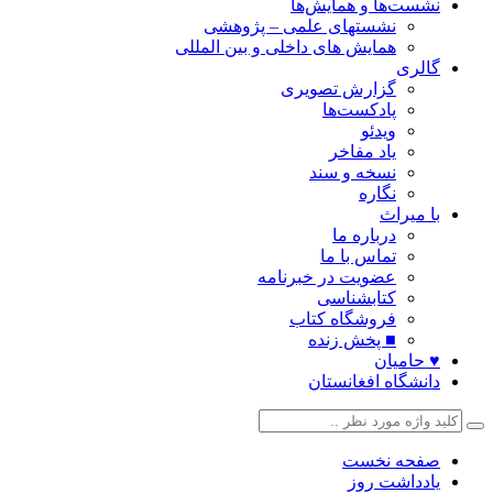
نشست‌ها و همایش‌ها
نشستهای علمی – پژوهشی
همایش های داخلی و بین المللی
گالری
گزارش تصویری
پادکست‌ها
ویدئو
یاد مفاخر
نسخه و سند
نگاره
با میراث
درباره ما
تماس با ما
عضویت در خبرنامه
کتابشناسی
فروشگاه کتاب
■ پخش زنده
♥ حامیان
دانشگاه افغانستان
صفحه نخست
یادداشت روز