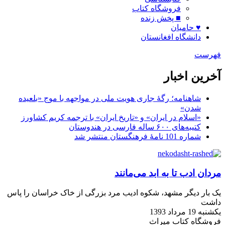
فروشگاه کتاب
■ پخش زنده
♥ حامیان
دانشگاه افغانستان
فهرست
آخرین اخبار
شاهنامه؛ رگۀ جاری هویت ملی در مواجهه با موج «بلعیده
شدن»
«اسلام در ایران» و «تاریخ ایران» با ترجمه کریم کشاورز
کتیبه‌های ۶۰۰ ساله فارسی در هندوستان
شماره 101 نامۀ فرهنگستان منتشر شد
مردان ادب تا به ابد می‌مانند
يک بار ديگر مشهد، شکوه اديب مرد بزرگی از خاک خراسان را پاس
داشت
یکشنبه 19 مرداد 1393
فروشگاه کتاب میراث