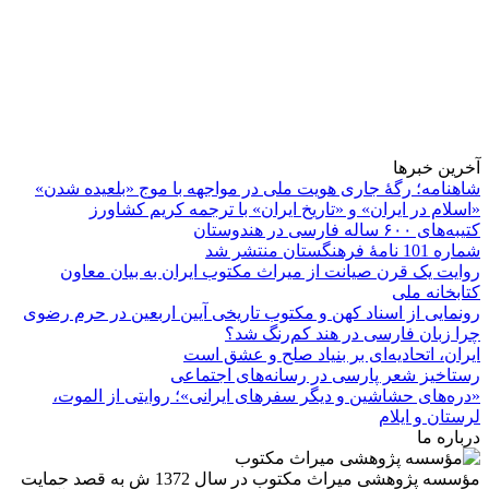
آخرین خبرها
شاهنامه؛ رگۀ جاری هویت ملی در مواجهه با موج «بلعیده شدن»
«اسلام در ایران» و «تاریخ ایران» با ترجمه کریم کشاورز
کتیبه‌های ۶۰۰ ساله فارسی در هندوستان
شماره 101 نامۀ فرهنگستان منتشر شد
روایت یک قرن صیانت از میراث مکتوب ایران به بیان معاون
کتابخانه ملی
رونمایی از اسناد کهن و مکتوب تاریخی آیین اربعین در حرم رضوی
چرا زبان فارسی در هند کم‌رنگ شد؟
ایران، اتحادیه‌ای بر بنیاد صلح و عشق است
رستاخیز شعر پارسی در رسانه‌های اجتماعی
«دره‌های حشاشین و دیگر سفرهای ایرانی»؛ روایتی از الموت،
لرستان و ایلام
درباره ما
مؤسسه پژوهشی میراث مكتوب در سال 1372 ش به قصد حمایت