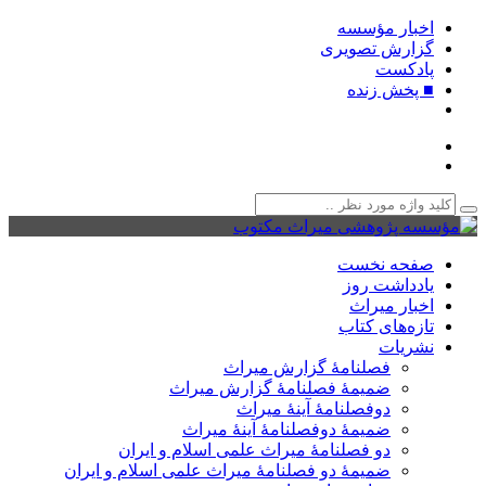
اخبار مؤسسه
گزارش تصویری
پادکست‌
■ پخش زنده
صفحه نخست
یادداشت روز
اخبار میراث
تازه‌های کتاب
نشریات
فصلنامۀ گزارش میراث
ضمیمۀ فصلنامۀ گزارش میراث
دوفصلنامۀ آینۀ میراث
ضمیمۀ دوفصلنامۀ آینۀ میراث
دو فصلنامۀ میراث علمی اسلام و ایران
ضمیمۀ دو فصلنامۀ میراث علمی اسلام و ایران