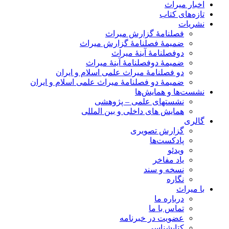
اخبار میراث
تازه‌های کتاب
نشریات
فصلنامۀ گزارش میراث
ضمیمۀ فصلنامۀ گزارش میراث
دوفصلنامۀ آینۀ میراث
ضمیمۀ دوفصلنامۀ آینۀ میراث
دو فصلنامۀ میراث علمی اسلام و ایران
ضمیمۀ دو فصلنامۀ میراث علمی اسلام و ایران
نشست‌ها و همایش‌ها
نشستهای علمی – پژوهشی
همایش های داخلی و بین المللی
گالری
گزارش تصویری
پادکست‌ها
ویدئو
یاد مفاخر
نسخه و سند
نگاره
با میراث
درباره ما
تماس با ما
عضویت در خبرنامه
کتابشناسی