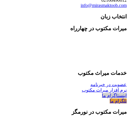
02166490612
info@mirasmaktoob.com
انتخاب زبان
میرات مکتوب در چهارراه
خدمات میراث مکتوب
عضویت در خبرنامه
نرم افزار میراث مکتوب
اینستاگرام ما
تلگرام ما
میرات مکتوب در نورمگز