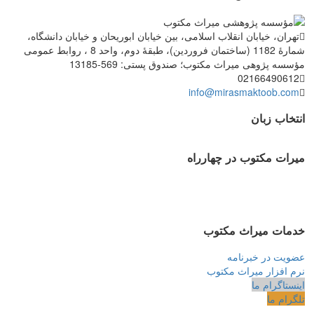
تهران، خیابان انقلاب اسلامی، بین خیابان ابوریحان و خیابان دانشگاه،
شمارۀ 1182 (ساختمان فروردین)، طبقۀ دوم، واحد 8 ، روابط عمومی
مؤسسه پژوهی میراث مکتوب؛ صندوق پستی: 569-13185
02166490612
info@mirasmaktoob.com
انتخاب زبان
میرات مکتوب در چهارراه
خدمات میراث مکتوب
عضویت در خبرنامه
نرم افزار میراث مکتوب
اینستاگرام ما
تلگرام ما