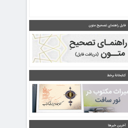
فایل راهنمای تصحیح متون
کتابخانۀ برخط
آخرین خبرها