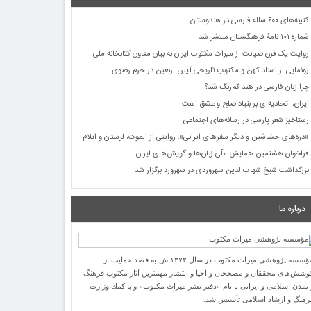
کتیبه‌های ۶۰۰ ساله فارسی در هندوستان
شماره ۱۰۱ نامۀ فرهنگستان منتشر شد
روایت یک قرن صیانت از میراث مکتوب ایران به بیان معاون کتابخانه ملی
رونمایی از اسناد کهن و مکتوب تاریخی آیین اربعین در حرم رضوی
چرا زبان فارسی در هند کم‌رنگ شد؟
ایران، اتحادیه‌ای بر بنیاد صلح و عشق است
رستاخیز شعر پارسی در رسانه‌های اجتماعی
«دره‌های حشاشین و دیگر سفرهای ایرانی»؛ روایتی از الموت، لرستان و ایلام
فراخوان هشتمین همایش ملّی زبان‌ها و گویش‌های ایران
بزرگداشت شیخ شهاب‌الدین سهروردی در سهرورد برگزار شد
درباره ما
مؤسسه پژوهشی میراث مكتوب در سال ۱۳۷۲ ش به قصد حمایت از
وشش‌های محققان و مصححان و احیا و انتشار مهمترین آثار مكتوب فرهنگ
 تمدن اسلامی و ایرانی با نام «دفتر نشر میراث مكتوب» و با كمك وزارت
رهنگ و ارشاد اسلامی تأسیس شد.