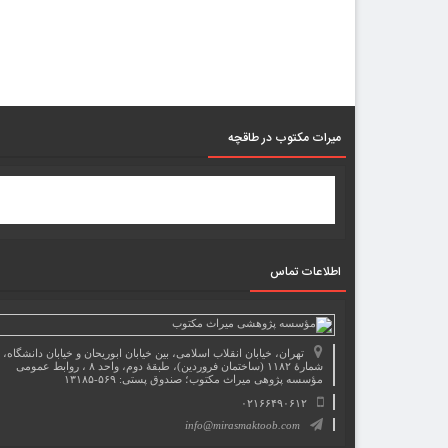
میرات مکتوب در طاقچه
اطلاعات تماس
تهران، خیابان انقلاب اسلامی، بین خیابان ابوریحان و خیابان دانشگاه،
شمارۀ ۱۱۸۲ (ساختمان فروردین)، طبقۀ دوم، واحد ۸ ، روابط عمومی
مؤسسه پژوهی میراث مکتوب؛ صندوق پستی: ۵۶۹-۱۳۱۸۵
۰۲۱۶۶۴۹۰۶۱۲
info@mirasmaktoob.com