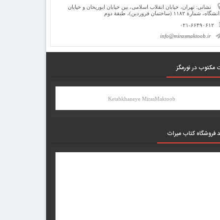
نشانی: تهران، خیابان انقلاب اسلامی، بین خیابان ابوریحان و خیابان
شگاه، شمارۀ ۱۱۸۲ (ساختمان فروردین)، طبقۀ دوم
۰۲۱-۶۶۴۹۰۶۱۲
info@mirasmaktoob.ir
 مکتوب در نورمگز
Ketabkhaneye MirasMaktoob
د فروشگاه کتاب میراث