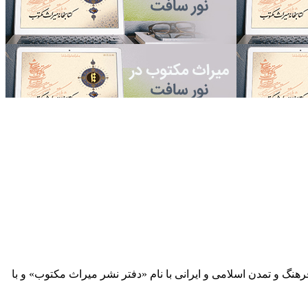
 آثار مكتوب فرهنگ و تمدن اسلامی و ایرانی با نام «دفتر نشر میراث مكتوب» و با