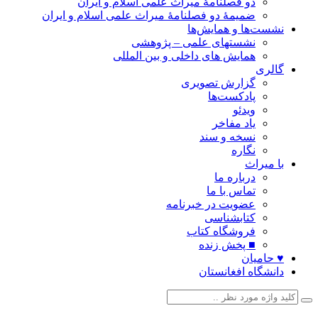
دو فصلنامۀ میراث علمی اسلام و ایران
ضمیمۀ دو فصلنامۀ میراث علمی اسلام و ایران
نشست‌ها و همایش‌ها
نشستهای علمی – پژوهشی
همایش های داخلی و بین المللی
گالری
گزارش تصویری
پادکست‌ها
ویدئو
یاد مفاخر
نسخه و سند
نگاره
با میراث
درباره ما
تماس با ما
عضویت در خبرنامه
کتابشناسی
فروشگاه کتاب
■ پخش زنده
♥ حامیان
دانشگاه افغانستان