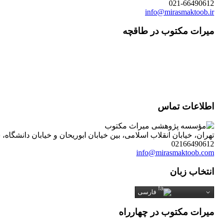
021-66490612
info@mirasmaktoob.ir
میرات مکتوب در طاقچه
اطلاعات تماس
تهران، خیابان انقلاب اسلامی، بین خیابان ابوریحان و خیابان دانشگاه، شمارۀ 1182 (ساختمان فروردین)، طبقۀ دوم، واحد 8 ، روابط عمومی مؤسسه پژوهی میراث مکتوب؛ صندوق
02166490612
info@mirasmaktoob.com
انتخاب زبان
فارسی
میرات مکتوب در چهارراه