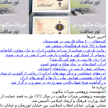
آخرین خبرها
کتیبه‌های ۶۰۰ ساله فارسی در هندوستان
شماره 101 نامۀ فرهنگستان منتشر شد
روایت یک قرن صیانت از میراث مکتوب ایران به بیان معاون کتابخانه
رونمایی از اسناد کهن و مکتوب تاریخی آیین اربعین در حرم رضوی
چرا زبان فارسی در هند کم‌رنگ شد؟
ایران، اتحادیه‌ای بر بنیاد صلح و عشق است
رستاخیز شعر پارسی در رسانه‌های اجتماعی
«دره‌های حشاشین و دیگر سفرهای ایرانی»؛ روایتی از الموت، لرستان 
فراخوان هشتمین همایش ملّی زبان‌ها و گویش‌های ایران
بزرگداشت شیخ شهاب‌الدین سهروردی در سهرورد برگزار شد
درباره ما
مؤسسه پژوهشی میراث مكتوب 
كمك وزارت فرهنگ و ارشاد اسلامی تأسیس شد.
نشانی: تهران، خیابان انقلاب اسلامی، بین خیابان ابوریحان و خیابان دانشگاه، شمارۀ 1182 (ساختمان