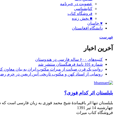
عضویت در خبرنامه
کتابشناسی
فروشگاه کتاب
■ پخش زنده
♥ حامیان
دانشگاه افغانستان
فهرست
آخرین اخبار
کتیبه‌های ۶۰۰ ساله فارسی در هندوستان
شماره 101 نامۀ فرهنگستان منتشر شد
روایت یک قرن صیانت از میراث مکتوب ایران به بیان معاون کتا
رونمایی از اسناد کهن و مکتوب تاریخی آیین اربعین در حرم رض
بلبلستان اثر کدام فوزی؟
بلبلستان تنها اثر باقیماندۀ شیخ محمد فوزی به زبان فارسی است ک
چهارشنبه 14 تیر 1391
فروشگاه کتاب میراث