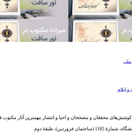
 ملی
و ایلام
در سال 1372 ش به قصد حمایت از كوشش‌های محققان و مصححان و احیا و انتشار مهمترین
 فروردین)، طبقۀ دوم