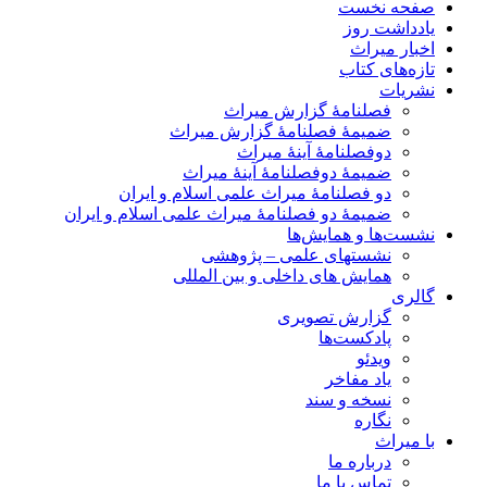
صفحه نخست
یادداشت روز
اخبار میراث
تازه‌های کتاب
نشریات
فصلنامۀ گزارش میراث
ضمیمۀ فصلنامۀ گزارش میراث
دوفصلنامۀ آینۀ میراث
ضمیمۀ دوفصلنامۀ آینۀ میراث
دو فصلنامۀ میراث علمی اسلام و ایران
ضمیمۀ دو فصلنامۀ میراث علمی اسلام و ایران
نشست‌ها و همایش‌ها
نشستهای علمی – پژوهشی
همایش های داخلی و بین المللی
گالری
گزارش تصویری
پادکست‌ها
ویدئو
یاد مفاخر
نسخه و سند
نگاره
با میراث
درباره ما
تماس با ما