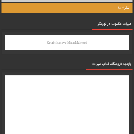
تلگرام ما
میرات مکتوب در نورمگز
Ketabkhaneye MirasMaktoob
بازدید فروشگاه کتاب میراث