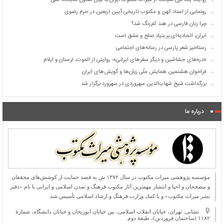
روایت یک قرن صیانت از میراث مکتوب ایران به بیان معاون کتابخانه ملی
رونمایی از اسناد کهن و مکتوب تاریخی آیین اربعین در حرم رضوی
چرا زبان فارسی در هند کم‌رنگ شد؟
ایران، اتحادیه‌ای بر بنیاد صلح و عشق است
رستاخیز شعر پارسی در رسانه‌های اجتماعی
«دره‌های حشاشین و دیگر سفرهای ایرانی»؛ روایتی از الموت، لرستان و ایلام
فراخوان هشتمین همایش ملّی زبان‌ها و گویش‌های ایران
بزرگداشت شیخ شهاب‌الدین سهروردی در سهرورد برگزار شد
درباره ما
مؤسسه پژوهشی میراث مكتوب در سال ۱۳۷۲ ش به قصد حمایت از كوشش‌های محققان
و مصححان و احیا و انتشار مهمترین آثار مكتوب فرهنگ و تمدن اسلامی و ایرانی با نام «دفتر
نشر میراث مكتوب» و با كمك وزارت فرهنگ و ارشاد اسلامی تأسیس شد.
نشانی: تهران، خیابان انقلاب اسلامی، بین خیابان ابوریحان و خیابان دانشگاه، شمارۀ
۱۱۸۲ (ساختمان فروردین)، طبقۀ دوم