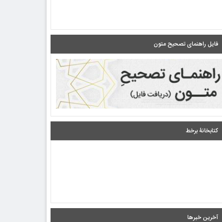
فایل راهنمای تصحیح متون
کتابخانۀ برخط
آخرین خبرها