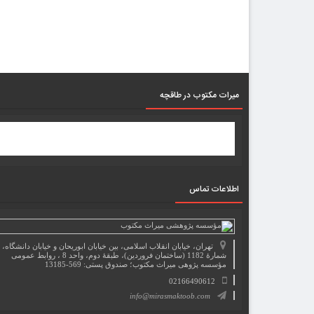
میرات مکتوب در طاقچه
اطلاعات تماس
تهران، خیابان انقلاب اسلامی، بین خیابان ابوریحان و خیابان دانشگاه،
شمارۀ 1182 (ساختمان فروردین)، طبقۀ دوم، واحد 8 ، روابط عمومی
مؤسسه پژوهی میراث مکتوب؛ صندوق پستی: 569-13185
02166490612
info@mirasmaktoob.com