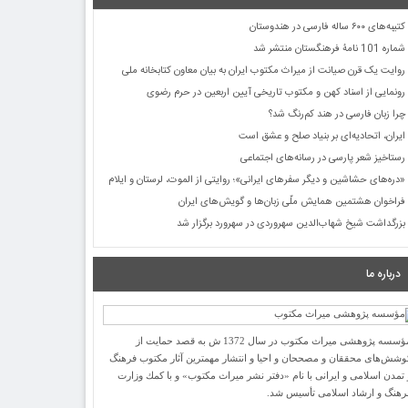
کتیبه‌های ۶۰۰ ساله فارسی در هندوستان
شماره 101 نامۀ فرهنگستان منتشر شد
روایت یک قرن صیانت از میراث مکتوب ایران به بیان معاون کتابخانه ملی
رونمایی از اسناد کهن و مکتوب تاریخی آیین اربعین در حرم رضوی
چرا زبان فارسی در هند کم‌رنگ شد؟
ایران، اتحادیه‌ای بر بنیاد صلح و عشق است
رستاخیز شعر پارسی در رسانه‌های اجتماعی
«دره‌های حشاشین و دیگر سفرهای ایرانی»؛ روایتی از الموت، لرستان و ایلام
فراخوان هشتمین همایش ملّی زبان‌ها و گویش‌های ایران
بزرگداشت شیخ شهاب‌الدین سهروردی در سهرورد برگزار شد
درباره ما
مؤسسه پژوهشی میراث مكتوب در سال 1372 ش به قصد حمایت از
وشش‌های محققان و مصححان و احیا و انتشار مهمترین آثار مكتوب فرهنگ
 تمدن اسلامی و ایرانی با نام «دفتر نشر میراث مكتوب» و با كمك وزارت
رهنگ و ارشاد اسلامی تأسیس شد.