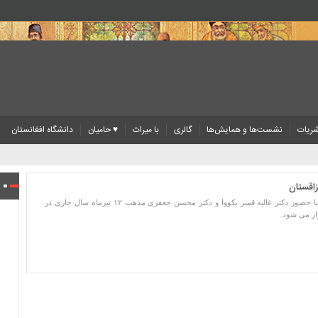
ریات
نشست‌ها و همایش‌ها
گالری
با میراث
♥ حامیان
دانشگاه افغانستان
اقستان
نشست «ایران شناسی در قزاقستان» با حضور دکتر غالیه قمبر بکووا و دکتر محسن جعفری مذهب ۱۲ تیرماه سال جاری در
ار می شود.