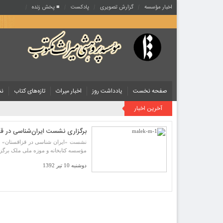
اخبار مؤسسه
گزارش تصویری
پادکست‌
■ پخش زنده
صفحه نخست
یادداشت روز
اخبار میراث
تازه‌های کتاب
نش
آخرین اخبار
برگزاری نشست ایران‌شناسی در قز
مؤسسه کتابخانه و موزه ملی ملک برگز
دوشنبه 10 تیر 1392