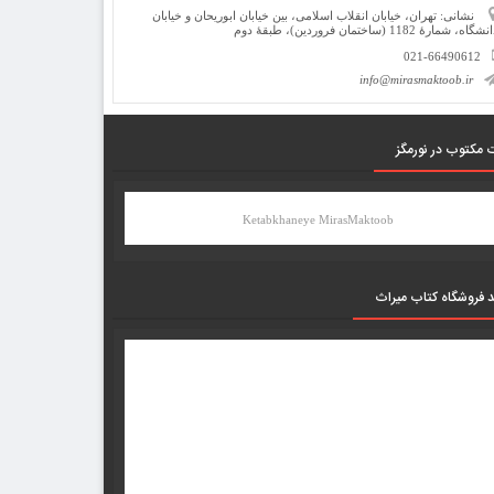
نشانی: تهران، خیابان انقلاب اسلامی، بین خیابان ابوریحان و خیابان
شگاه، شمارۀ 1182 (ساختمان فروردین)، طبقۀ دوم
021-66490612
info@mirasmaktoob.ir
 مکتوب در نورمگز
Ketabkhaneye MirasMaktoob
د فروشگاه کتاب میراث