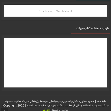
Ketabkhaneye MirasMaktoob
بازدید فروشگاه کتاب میراث
کلیه حقوق مادی، معنوی، اخبار و تصاویر و فیلمها برای مؤسسۀ پژوهشی میراث مکتوب محفوظ
میباشد؛ همچنین استفاده و نقل، از مطالب با ذکر منبع و این سایت مجاز است. | Copyright 2026 |
طراحی و توسعه :
اجراکار