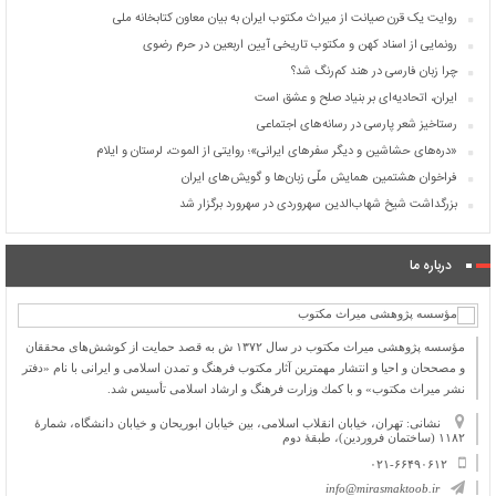
روایت یک قرن صیانت از میراث مکتوب ایران به بیان معاون کتابخانه ملی
رونمایی از اسناد کهن و مکتوب تاریخی آیین اربعین در حرم رضوی
چرا زبان فارسی در هند کم‌رنگ شد؟
ایران، اتحادیه‌ای بر بنیاد صلح و عشق است
رستاخیز شعر پارسی در رسانه‌های اجتماعی
«دره‌های حشاشین و دیگر سفرهای ایرانی»؛ روایتی از الموت، لرستان و ایلام
فراخوان هشتمین همایش ملّی زبان‌ها و گویش‌های ایران
بزرگداشت شیخ شهاب‌الدین سهروردی در سهرورد برگزار شد
درباره ما
مؤسسه پژوهشی میراث مكتوب در سال ۱۳۷۲ ش به قصد حمایت از كوشش‌های محققان
و مصححان و احیا و انتشار مهمترین آثار مكتوب فرهنگ و تمدن اسلامی و ایرانی با نام «دفتر
نشر میراث مكتوب» و با كمك وزارت فرهنگ و ارشاد اسلامی تأسیس شد.
نشانی: تهران، خیابان انقلاب اسلامی، بین خیابان ابوریحان و خیابان دانشگاه، شمارۀ
۱۱۸۲ (ساختمان فروردین)، طبقۀ دوم
۰۲۱-۶۶۴۹۰۶۱۲
info@mirasmaktoob.ir