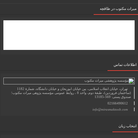
میرات مکتوب در طاقچه
اطلاعات تماس
تهران، خیابان انقلاب اسلامی، بین خیابان ابوریحان و خیابان دانشگاه، شمارۀ 1182
(ساختمان فروردین)، طبقۀ دوم، واحد 8 ، روابط عمومی مؤسسه پژوهی میراث مکتوب؛
صندوق پستی: 569-13185
02166490612
info@mirasmaktoob.com
انتخاب زبان