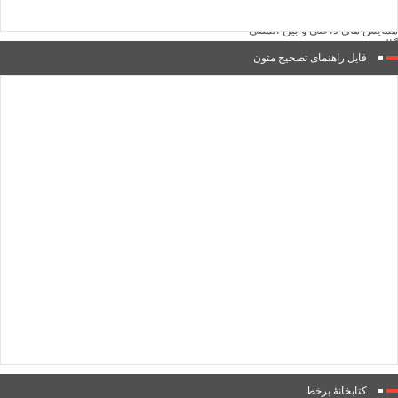
نشست‌ها و همایش‌ها
نشستهای علمی – پژوهشی
همایش های داخلی و بین المللی
گالری
گزارش تصویری
فایل راهنمای تصحیح متون
پادکست‌ها
ویدئو
یاد مفاخر
نسخه و سند
نگاره
با میراث
درباره ما
تماس با ما
عضویت در خبرنامه
کتابشناسی
فروشگاه کتاب
■ پخش زنده
♥ حامیان
دانشگاه افغانستان
فهرست
کتابخانۀ برخط