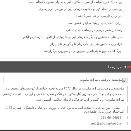
روایت یک قرن صیانت از میراث مکتوب ایران به بیان معاون کتابخانه ملی
رونمایی از اسناد کهن و مکتوب تاریخی آیین اربعین در حرم رضوی
چرا زبان فارسی در هند کم‌رنگ شد؟
ایران، اتحادیه‌ای بر بنیاد صلح و عشق است
رستاخیز شعر پارسی در رسانه‌های اجتماعی
«دره‌های حشاشین و دیگر سفرهای ایرانی»؛ روایتی از الموت، لرستان و ایلام
فراخوان هشتمین همایش ملّی زبان‌ها و گویش‌های ایران
بزرگداشت شیخ شهاب‌الدین سهروردی در سهرورد برگزار شد
درباره ما
مؤسسه پژوهشی میراث مكتوب در سال 1372 ش به قصد حمایت از كوشش‌های محققان و
مصححان و احیا و انتشار مهمترین آثار مكتوب فرهنگ و تمدن اسلامی و ایرانی با نام «دفتر نشر
میراث مكتوب» و با كمك وزارت فرهنگ و ارشاد اسلامی تأسیس شد.
نشانی: تهران، خیابان انقلاب اسلامی، بین خیابان ابوریحان و خیابان دانشگاه، شمارۀ 1182
(ساختمان فروردین)، طبقۀ دوم
021-66490612
info@mirasmaktoob.ir