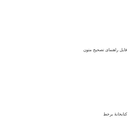
فایل راهنمای تصحیح متون
کتابخانۀ برخط