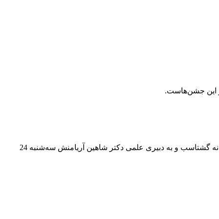
ز این جشن‌هاست.
میراث مکتوب- نشست بررسی بازچاپ متن‌های نایاب باستانی ایران با سخنرانی دکتر سیروس نصراله‌زاده، دکتر حمیدرضا دالوند، دکتر فرزانه گشتاسب و به دبیری علمی دکتر شاهین آریامنش سه‌شنبه 24