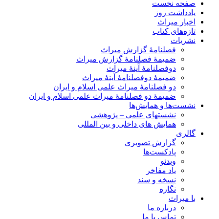
صفحه نخست
یادداشت روز
اخبار میراث
تازه‌های کتاب
نشریات
فصلنامۀ گزارش میراث
ضمیمۀ فصلنامۀ گزارش میراث
دوفصلنامۀ آینۀ میراث
ضمیمۀ دوفصلنامۀ آینۀ میراث
دو فصلنامۀ میراث علمی اسلام و ایران
ضمیمۀ دو فصلنامۀ میراث علمی اسلام و ایران
نشست‌ها و همایش‌ها
نشستهای علمی – پژوهشی
همایش های داخلی و بین المللی
گالری
گزارش تصویری
پادکست‌ها
ویدئو
یاد مفاخر
نسخه و سند
نگاره
با میراث
درباره ما
تماس با ما