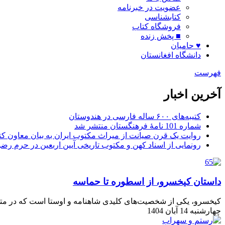
عضویت در خبرنامه
کتابشناسی
فروشگاه کتاب
■ پخش زنده
♥ حامیان
دانشگاه افغانستان
فهرست
آخرین اخبار
کتیبه‌های ۶۰۰ ساله فارسی در هندوستان
شماره 101 نامۀ فرهنگستان منتشر شد
روایت یک قرن صیانت از میراث مکتوب ایران به بیان معاون کتا
رونمایی از اسناد کهن و مکتوب تاریخی آیین اربعین در حرم رض
داستان کیخسرو، از اسطوره تا حماسه
کیخسرو، یکی از شخصیت‌های کلیدی شاهنامه و اوستا است که در مت
چهارشنبه 14 آبان 1404