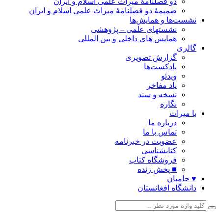
دو فصلنامۀ میراث علمی اسلام و ایران
ضمیمۀ دو فصلنامۀ میراث علمی اسلام و ایران
نشست‌ها و همایش‌ها
نشستهای علمی – پژوهشی
همایش های داخلی و بین المللی
گالری
گزارش تصویری
پادکست‌ها
ویدئو
یاد مفاخر
نسخه و سند
نگاره
با میراث
درباره ما
تماس با ما
عضویت در خبرنامه
کتابشناسی
فروشگاه کتاب
■ پخش زنده
♥ حامیان
دانشگاه افغانستان