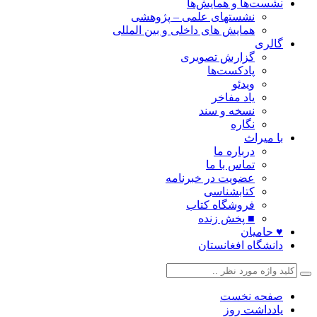
نشست‌ها و همایش‌ها
نشستهای علمی – پژوهشی
همایش های داخلی و بین المللی
گالری
گزارش تصویری
پادکست‌ها
ویدئو
یاد مفاخر
نسخه و سند
نگاره
با میراث
درباره ما
تماس با ما
عضویت در خبرنامه
کتابشناسی
فروشگاه کتاب
■ پخش زنده
♥ حامیان
دانشگاه افغانستان
صفحه نخست
یادداشت روز