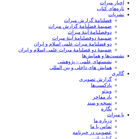
اخبار میراث
تازه‌های کتاب
نشریات
فصلنامۀ گزارش میراث
ضمیمۀ فصلنامۀ گزارش میراث
دوفصلنامۀ آینۀ میراث
ضمیمۀ دوفصلنامۀ آینۀ میراث
دو فصلنامۀ میراث علمی اسلام و ایران
ضمیمۀ دو فصلنامۀ میراث علمی اسلام و ایران
نشست‌ها و همایش‌ها
نشستهای علمی – پژوهشی
همایش های داخلی و بین المللی
گالری
گزارش تصویری
پادکست‌ها
ویدئو
یاد مفاخر
نسخه و سند
نگاره
با میراث
درباره ما
تماس با ما
عضویت در خبرنامه
کتابشناسی