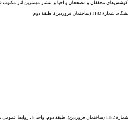
در سال 1372 ش به قصد حمایت از كوشش‌های محققان و مصححان و احیا و انتشار مهمترین
 فروردین)، طبقۀ دوم
 پستی: 569-13185