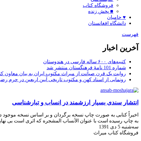
فروشگاه کتاب
■ پخش زنده
♥ حامیان
دانشگاه افغانستان
فهرست
آخرین اخبار
کتیبه‌های ۶۰۰ ساله فارسی در هندوستان
شماره 101 نامۀ فرهنگستان منتشر شد
روایت یک قرن صیانت از میراث مکتوب ایران به بیان معاون کتا
رونمایی از اسناد کهن و مکتوب تاریخی آیین اربعین در حرم رض
انتشار سندی بسیار ارزشمند در انساب و تبارشناسی
اخیراً کتابی به صورت چاپ نسخه برگردان و بر اساس نسخه موجود در 
به چاپ رسیده است با عنوان الأنساب المشجره که اثری است بی نهای
سه‌شنبه 5 دی 1391
فروشگاه کتاب میراث