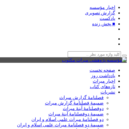
اخبار مؤسسه
گزارش تصویری
پادکست‌
■ پخش زنده
صفحه نخست
یادداشت روز
اخبار میراث
تازه‌های کتاب
نشریات
فصلنامۀ گزارش میراث
ضمیمۀ فصلنامۀ گزارش میراث
دوفصلنامۀ آینۀ میراث
ضمیمۀ دوفصلنامۀ آینۀ میراث
دو فصلنامۀ میراث علمی اسلام و ایران
ضمیمۀ دو فصلنامۀ میراث علمی اسلام و ایران