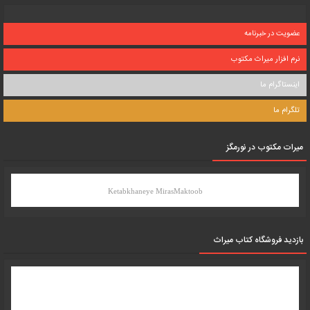
عضویت در خبرنامه
نرم افزار میراث مکتوب
اینستاگرام ما
تلگرام ما
میرات مکتوب در نورمگز
Ketabkhaneye MirasMaktoob
بازدید فروشگاه کتاب میراث