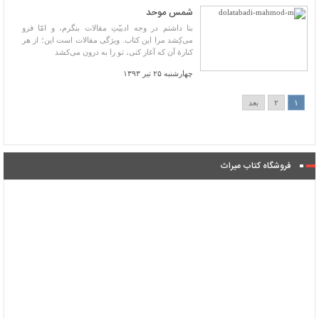
شمس موحد
بنا داشتم در وجه ادبیّتِ مقالات بنگرم، و امّا فرو
می‌کِشد مرا این کتاب. ویژگی مقالات است این؛ از هر
کنارۀ آن که آغاز کنی، تو را به درون می‌کشد
چهارشنبه ۲۵ تیر ۱۳۹۳
۱
۲
بعد
فروشگاه کتاب میراث