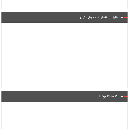
فایل راهنمای تصحیح متون
کتابخانۀ برخط