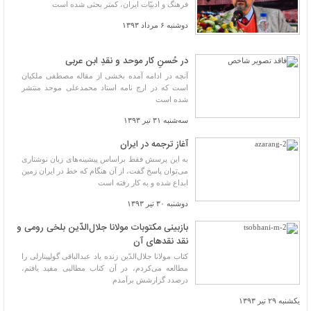
فرهنگ و ادبیّات ایران، کمتر بحثی شده است
دوشنبه ۶ مرداد ۱۳۹۳
در حُسنِ کار موحد و نقدِ ابن عربی
آنچه در ادامه آمده بخشی از مقاله مصطفی ملکیان
است که در ارج نامه استاد محمدعلی موحد منتشر
شده است
سه‌شنبه ۳۱ تیر ۱۳۹۳
آغاز ترجمه در ایران
به این پرسش فقط براساس پیشینه‌های زبان نوشتاری
می‌توان پاسخ گفت، از آن هنگام که خط در ایران زمین
ابداع شده و به کار رفته است
دوشنبه ۳۰ تیر ۱۳۹۳
بازبینی مکتوبات مولانا جلال‌الدّین بلخی رومی و
نقد نقدهای آن
کتاب مولانا جلال‌الدّین زنده یاد عبدالباقی گولپینارلی را
مطالعه می‌کردم، در آن کتاب مطالبی مفید یافتم،
درصدد گزارشش برآمدم
یکشنبه ۲۹ تیر ۱۳۹۳