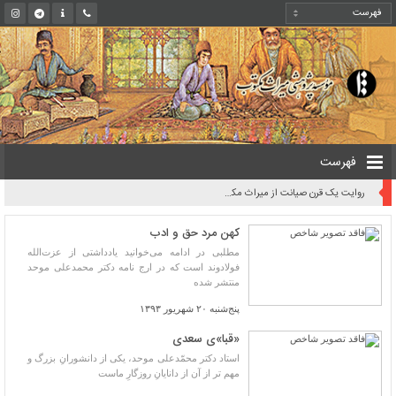
فهرست
روایت یک قرن صیانت از میراث مکتوب ایران به بیان معاون کتابخانه ملی
کهن مرد حق و ادب
مطلبی در ادامه می‌خوانید یادداشتی از عزت‌الله
فولادوند است كه در ارج نامه دكتر محمدعلی موحد
منتشر شده
پنج‌شنبه ۲۰ شهریور ۱۳۹۳
«قبا»ی سعدی
استاد دکتر محمّدعلی موحد، یکی از دانشورانِ بزرگ و
مهم تر از آن از دانایانِ روزگارِ ماست