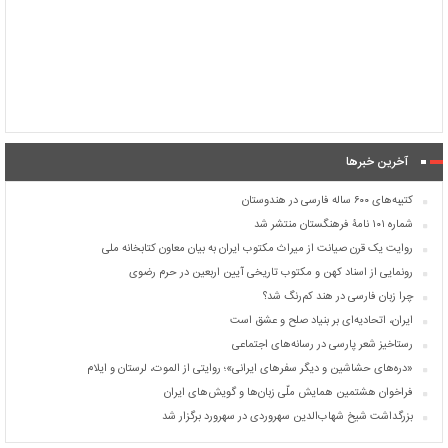
آخرین خبرها
کتیبه‌های ۶۰۰ ساله فارسی در هندوستان
شماره ۱۰۱ نامۀ فرهنگستان منتشر شد
روایت یک قرن صیانت از میراث مکتوب ایران به بیان معاون کتابخانه ملی
رونمایی از اسناد کهن و مکتوب تاریخی آیین اربعین در حرم رضوی
چرا زبان فارسی در هند کم‌رنگ شد؟
ایران، اتحادیه‌ای بر بنیاد صلح و عشق است
رستاخیز شعر پارسی در رسانه‌های اجتماعی
«دره‌های حشاشین و دیگر سفرهای ایرانی»؛ روایتی از الموت، لرستان و ایلام
فراخوان هشتمین همایش ملّی زبان‌ها و گویش‌های ایران
بزرگداشت شیخ شهاب‌الدین سهروردی در سهرورد برگزار شد