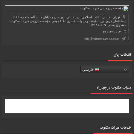
تهران، خیابان انقلاب اسلامی، بین خیابان ابوریحان و خیابان دانشگاه، شمارۀ ۱۱۸۲
(ساختمان فروردین)، طبقۀ دوم، واحد ۸ ، روابط عمومی مؤسسه پژوهی میراث مکتوب؛
صندوق پستی: ۵۶۹-۱۳۱۸۵
۰۲۱۶۶۴۹۰۶۱۲
info@mirasmaktoob.com
انتخاب زبان
فارسی
میرات مکتوب در چهارراه
خدمات میراث مکتوب