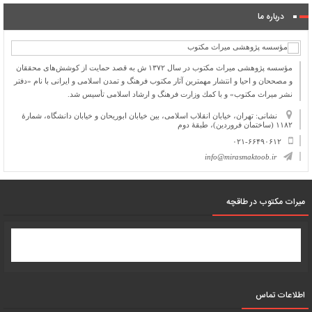
درباره ما
مؤسسه پژوهشی میراث مكتوب در سال ۱۳۷۲ ش به قصد حمایت از كوشش‌های محققان
و مصححان و احیا و انتشار مهمترین آثار مكتوب فرهنگ و تمدن اسلامی و ایرانی با نام «دفتر
نشر میراث مكتوب» و با كمك وزارت فرهنگ و ارشاد اسلامی تأسیس شد.
نشانی: تهران، خیابان انقلاب اسلامی، بین خیابان ابوریحان و خیابان دانشگاه، شمارۀ
۱۱۸۲ (ساختمان فروردین)، طبقۀ دوم
۰۲۱-۶۶۴۹۰۶۱۲
info@mirasmaktoob.ir
میرات مکتوب در طاقچه
اطلاعات تماس