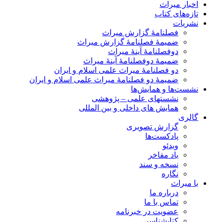
اخبار میراث
تازه‌های کتاب
نشریات
فصلنامۀ گزارش میراث
ضمیمۀ فصلنامۀ گزارش میراث
دوفصلنامۀ آینۀ میراث
ضمیمۀ دوفصلنامۀ آینۀ میراث
دو فصلنامۀ میراث علمی اسلام و ایران
ضمیمۀ دو فصلنامۀ میراث علمی اسلام و ایران
نشست‌ها و همایش‌ها
نشستهای علمی – پژوهشی
همایش های داخلی و بین المللی
گالری
گزارش تصویری
پادکست‌ها
ویدئو
یاد مفاخر
نسخه و سند
نگاره
با میراث
درباره ما
تماس با ما
عضویت در خبرنامه
کتابشناسی