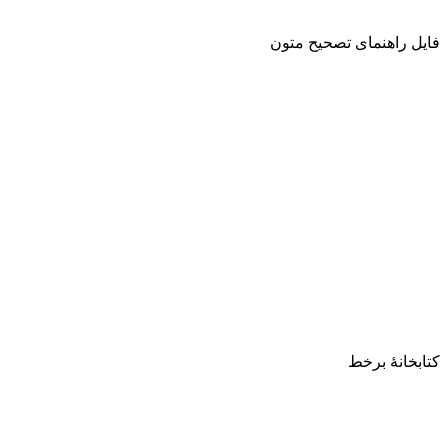
فایل راهنمای تصحیح متون
کتابخانۀ برخط