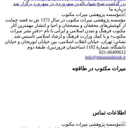
بزرگداشت شیخ شهاب‌الدین سهروردی در سهرورد برگزار شد
درباره ما
مؤسسه پژوهشی میراث مكتوب در سال 1372 ش به قصد حمایت
از كوشش‌های محققان و مصححان و احیا و انتشار مهمترین آثار
مكتوب فرهنگ و تمدن اسلامی و ایرانی با نام «دفتر نشر میراث
مكتوب» و با كمك وزارت فرهنگ و ارشاد اسلامی تأسیس شد.
نشانی: تهران، خیابان انقلاب اسلامی، بین خیابان ابوریحان و خیابان
دانشگاه، شمارۀ 1182 (ساختمان فروردین)، طبقۀ دوم
021-66490612
info@mirasmaktoob.ir
میرات مکتوب در طاقچه
اطلاعات تماس