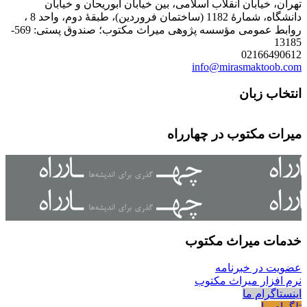
تهران، خیابان انقلاب اسلامی، بین خیابان ابوریحان و خیابان
دانشگاه، شمارۀ 1182 (ساختمان فروردین)، طبقۀ دوم، واحد 8 ،
روابط عمومی مؤسسه پژوهی میراث مکتوب؛ صندوق پستی: 569-
13185
02166490612
info@mirasmaktoob.com
انتخاب زبان
میرات مکتوب در چهارراه
خدمات میراث مکتوب
عضویت در خبرنامه
نرم افزار میراث مکتوب
اینستاگرام ما
تلگرام ما