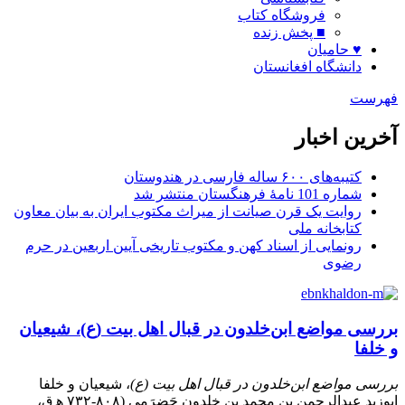
فروشگاه کتاب
■ پخش زنده
♥ حامیان
دانشگاه افغانستان
فهرست
آخرین اخبار
کتیبه‌های ۶۰۰ ساله فارسی در هندوستان
شماره 101 نامۀ فرهنگستان منتشر شد
روایت یک قرن صیانت از میراث مکتوب ایران به بیان معاون
کتابخانه ملی
رونمایی از اسناد کهن و مکتوب تاریخی آیین اربعین در حرم
رضوی
بررسی مواضع ابن‌خلدون در قبال اهل بیت (ع)، شیعیان
و خلفا
بررسی مواضع ابن‌خلدون در قبال اهل بیت (ع)
، شیعیان و خلفا
ابوزید عبدالرحمن بن محمد بن خلدون حَضرَمی (۸۰۸-۷۳۲ ه‍ ق،