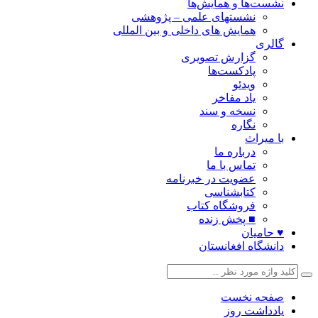
نشست‌ها و همایش‌ها
نشستهای علمی – پژوهشی
همایش های داخلی و بین المللی
گالری
گزارش تصویری
پادکست‌ها
ویدئو
یاد مفاخر
نسخه و سند
نگاره
با میراث
درباره ما
تماس با ما
عضویت در خبرنامه
کتابشناسی
فروشگاه کتاب
■ پخش زنده
♥ حامیان
دانشگاه افغانستان
صفحه نخست
یادداشت روز