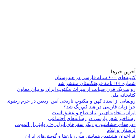
آخرین خبرها
کتیبه‌های ۶۰۰ ساله فارسی در هندوستان
شماره 101 نامۀ فرهنگستان منتشر شد
روایت یک قرن صیانت از میراث مکتوب ایران به بیان معاون
کتابخانه ملی
رونمایی از اسناد کهن و مکتوب تاریخی آیین اربعین در حرم رضوی
چرا زبان فارسی در هند کم‌رنگ شد؟
ایران، اتحادیه‌ای بر بنیاد صلح و عشق است
رستاخیز شعر پارسی در رسانه‌های اجتماعی
«دره‌های حشاشین و دیگر سفرهای ایرانی»؛ روایتی از الموت،
لرستان و ایلام
فراخوان هشتمین همایش ملّی زبان‌ها و گویش‌های ایران