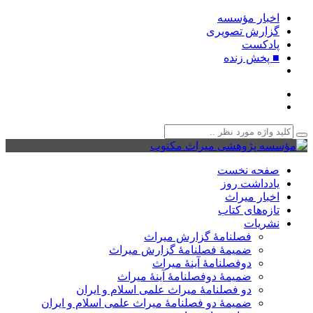
اخبار مؤسسه
گزارش تصویری
پادکست‌
■ پخش زنده
صفحه نخست
یادداشت روز
اخبار میراث
تازه‌های کتاب
نشریات
فصلنامۀ گزارش میراث
ضمیمۀ فصلنامۀ گزارش میراث
دوفصلنامۀ آینۀ میراث
ضمیمۀ دوفصلنامۀ آینۀ میراث
دو فصلنامۀ میراث علمی اسلام و ایران
ضمیمۀ دو فصلنامۀ میراث علمی اسلام و ایران