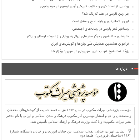
رونمایی از اسناد کهن و مکتوب تاریخی آیین اربعین در حرم رضوی
چرا زبان فارسی در هند کم‌رنگ شد؟
ایران، اتحادیه‌ای بر بنیاد صلح و عشق است
رستاخیز شعر پارسی در رسانه‌های اجتماعی
«دره‌های حشاشین و دیگر سفرهای ایرانی»؛ روایتی از الموت، لرستان و ایلام
فراخوان هشتمین همایش ملّی زبان‌ها و گویش‌های ایران
بزرگداشت شیخ شهاب‌الدین سهروردی در سهرورد برگزار شد
درباره ما
مؤسسه پژوهشی میراث مكتوب در سال ۱۳۷۲ ش به قصد حمایت از كوشش‌های محققان
و مصححان و احیا و انتشار مهمترین آثار مكتوب فرهنگ و تمدن اسلامی و ایرانی با نام «دفتر
نشر میراث مكتوب» و با كمك وزارت فرهنگ و ارشاد اسلامی تأسیس شد.
نشانی: تهران، خیابان انقلاب اسلامی، بین خیابان ابوریحان و خیابان دانشگاه، شمارۀ
۱۱۸۲ (ساختمان فروردین)، طبقۀ دوم