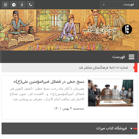
فهرست
شماره ۱۰۱ نامۀ فرهنگستان منتشر شد
نسخ خطی در فضائل امیرالمؤمنین علی(ع)»
همزمان با آغاز ماه رجب نسخ خطی «کشف الیقین فی
فضائل امیرالمؤمنین(ع)» و «العمده فی عیون صحاح
الاخبار فی مناقب امام الابرار» معرفی و رونمایی شد.
سه‌شنبه ۴ بهمن ۱۴۰۱
فروشگاه کتاب میراث