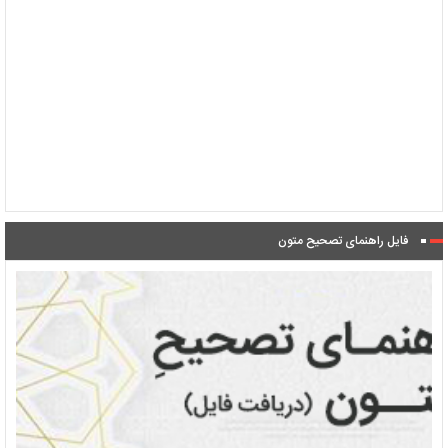
فایل راهنمای تصحیح متون