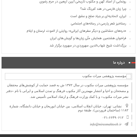
رونمایی از اسناد کهن و مکتوب تاریخی آیین اربعین در حرم رضوی
چرا زبان فارسی در هند کم‌رنگ شد؟
ایران، اتحادیه‌ای بر بنیاد صلح و عشق است
رستاخیز شعر پارسی در رسانه‌های اجتماعی
«دره‌های حشاشین و دیگر سفرهای ایرانی»؛ روایتی از الموت، لرستان و ایلام
فراخوان هشتمین همایش ملّی زبان‌ها و گویش‌های ایران
بزرگداشت شیخ شهاب‌الدین سهروردی در سهرورد برگزار شد
درباره ما
مؤسسه پژوهشی میراث مكتوب در سال ۱۳۷۲ ش به قصد حمایت از كوشش‌های محققان
و مصححان و احیا و انتشار مهمترین آثار مكتوب فرهنگ و تمدن اسلامی و ایرانی با نام «دفتر
نشر میراث مكتوب» و با كمك وزارت فرهنگ و ارشاد اسلامی تأسیس شد.
نشانی: تهران، خیابان انقلاب اسلامی، بین خیابان ابوریحان و خیابان دانشگاه، شمارۀ
۱۱۸۲ (ساختمان فروردین)، طبقۀ دوم
۰۲۱-۶۶۴۹۰۶۱۲
info@mirasmaktoob.ir