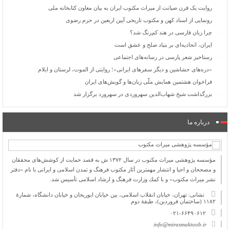
روایت یک قرن صیانت از میراث مکتوب ایران به بیان معاون کتابخانه ملی
رونمایی از اسناد کهن و مکتوب تاریخی آیین اربعین در حرم رضوی
چرا زبان فارسی در هند کم‌رنگ شد؟
ایران، اتحادیه‌ای بر بنیاد صلح و عشق است
رستاخیز شعر پارسی در رسانه‌های اجتماعی
«دره‌های حشاشین و دیگر سفرهای ایرانی»؛ روایتی از الموت، لرستان و ایلام
فراخوان هشتمین همایش ملّی زبان‌ها و گویش‌های ایران
بزرگداشت شیخ شهاب‌الدین سهروردی در سهرورد برگزار شد
درباره ما
مؤسسه پژوهشی میراث مكتوب در سال ۱۳۷۲ ش به قصد حمایت از كوشش‌های محققان
و مصححان و احیا و انتشار مهمترین آثار مكتوب فرهنگ و تمدن اسلامی و ایرانی با نام «دفتر
نشر میراث مكتوب» و با كمك وزارت فرهنگ و ارشاد اسلامی تأسیس شد.
نشانی: تهران، خیابان انقلاب اسلامی، بین خیابان ابوریحان و خیابان دانشگاه، شمارۀ
۱۱۸۲ (ساختمان فروردین)، طبقۀ دوم
۰۲۱-۶۶۴۹۰۶۱۲
info@mirasmaktoob.ir