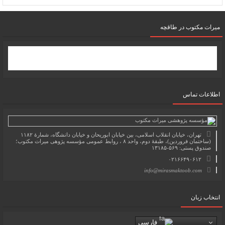
میرات مکتوب در طاقچه
اطلاعات تماس
تهران، خیابان انقلاب اسلامی، بین خیابان ابوریحان و خیابان دانشگاه، شمارۀ ۱۱۸۲
(ساختمان فروردین)، طبقۀ دوم، واحد ۸ ، روابط عمومی مؤسسه پژوهی میراث مکتوب؛
صندوق پستی: ۵۶۹-۱۳۱۸۵
۰۲۱۶۶۴۹۰۶۱۲
info@mirasmaktoob.com
انتخاب زبان
فارسی