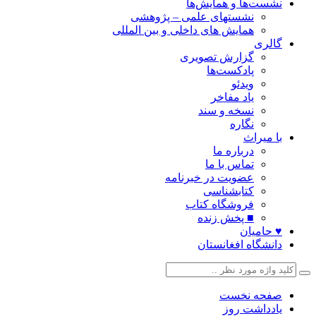
نشست‌ها و همایش‌ها
نشستهای علمی – پژوهشی
همایش های داخلی و بین المللی
گالری
گزارش تصویری
پادکست‌ها
ویدئو
یاد مفاخر
نسخه و سند
نگاره
با میراث
درباره ما
تماس با ما
عضویت در خبرنامه
کتابشناسی
فروشگاه کتاب
■ پخش زنده
♥ حامیان
دانشگاه افغانستان
صفحه نخست
یادداشت روز