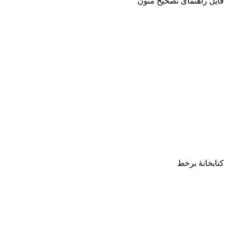
فایل راهنمای تصحیح متون
کتابخانۀ برخط