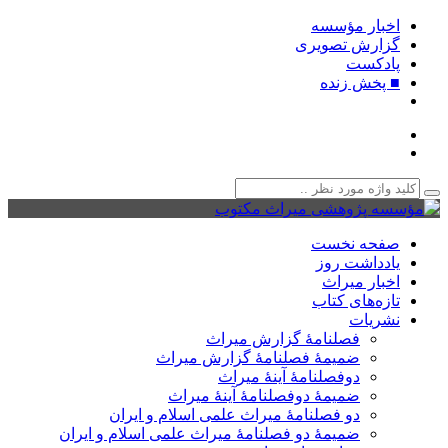
اخبار مؤسسه
گزارش تصویری
پادکست‌
■ پخش زنده
صفحه نخست
یادداشت روز
اخبار میراث
تازه‌های کتاب
نشریات
فصلنامۀ گزارش میراث
ضمیمۀ فصلنامۀ گزارش میراث
دوفصلنامۀ آینۀ میراث
ضمیمۀ دوفصلنامۀ آینۀ میراث
دو فصلنامۀ میراث علمی اسلام و ایران
ضمیمۀ دو فصلنامۀ میراث علمی اسلام و ایران