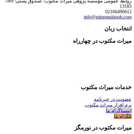
روابط عمومی مؤسسه پژوهی میراث مکتوب؛ صندوق پستی: 569-
13185
02166490612
info@mirasmaktoob.com
انتخاب زبان
میرات مکتوب در چهارراه
خدمات میراث مکتوب
عضویت در خبرنامه
نرم افزار میراث مکتوب
اینستاگرام ما
تلگرام ما
میرات مکتوب در نورمگز