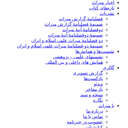
اخبار میراث
تازه‌های کتاب
نشریات
فصلنامۀ گزارش میراث
ضمیمۀ فصلنامۀ گزارش میراث
دوفصلنامۀ آینۀ میراث
ضمیمۀ دوفصلنامۀ آینۀ میراث
دو فصلنامۀ میراث علمی اسلام و ایران
ضمیمۀ دو فصلنامۀ میراث علمی اسلام و ایران
نشست‌ها و همایش‌ها
نشستهای علمی – پژوهشی
همایش های داخلی و بین المللی
گالری
گزارش تصویری
پادکست‌ها
ویدئو
یاد مفاخر
نسخه و سند
نگاره
با میراث
درباره ما
تماس با ما
عضویت در خبرنامه
کتابشناسی