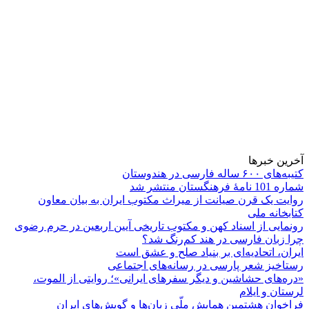
آخرین خبرها
کتیبه‌های ۶۰۰ ساله فارسی در هندوستان
شماره 101 نامۀ فرهنگستان منتشر شد
روایت یک قرن صیانت از میراث مکتوب ایران به بیان معاون
کتابخانه ملی
رونمایی از اسناد کهن و مکتوب تاریخی آیین اربعین در حرم رضوی
چرا زبان فارسی در هند کم‌رنگ شد؟
ایران، اتحادیه‌ای بر بنیاد صلح و عشق است
رستاخیز شعر پارسی در رسانه‌های اجتماعی
«دره‌های حشاشین و دیگر سفرهای ایرانی»؛ روایتی از الموت،
لرستان و ایلام
فراخوان هشتمین همایش ملّی زبان‌ها و گویش‌های ایران