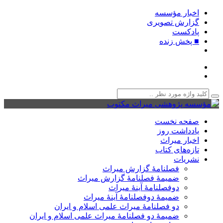
اخبار مؤسسه
گزارش تصویری
پادکست‌
■ پخش زنده
صفحه نخست
یادداشت روز
اخبار میراث
تازه‌های کتاب
نشریات
فصلنامۀ گزارش میراث
ضمیمۀ فصلنامۀ گزارش میراث
دوفصلنامۀ آینۀ میراث
ضمیمۀ دوفصلنامۀ آینۀ میراث
دو فصلنامۀ میراث علمی اسلام و ایران
ضمیمۀ دو فصلنامۀ میراث علمی اسلام و ایران