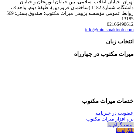
تهران، خیابان انقلاب اسلامی، بین خیابان ابوریحان و خیابان
دانشگاه، شمارۀ 1182 (ساختمان فروردین)، طبقۀ دوم، واحد 8 ،
روابط عمومی مؤسسه پژوهی میراث مکتوب؛ صندوق پستی: 569-
13185
02166490612
info@mirasmaktoob.com
انتخاب زبان
میرات مکتوب در چهارراه
خدمات میراث مکتوب
عضویت در خبرنامه
نرم افزار میراث مکتوب
اینستاگرام ما
تلگرام ما