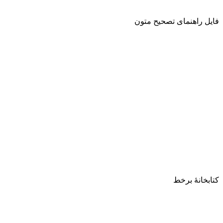
فایل راهنمای تصحیح متون
کتابخانۀ برخط