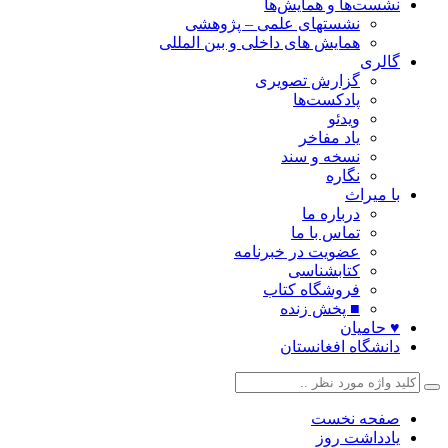
نشست‌ها و همایش‌ها
نشستهای علمی – پژوهشی
همایش های داخلی و بین المللی
گالری
گزارش تصویری
پادکست‌ها
ویدئو
یاد مفاخر
نسخه و سند
نگاره
با میراث
درباره ما
تماس با ما
عضویت در خبرنامه
کتابشناسی
فروشگاه کتاب
■ پخش زنده
♥ حامیان
دانشگاه افغانستان
صفحه نخست
یادداشت روز