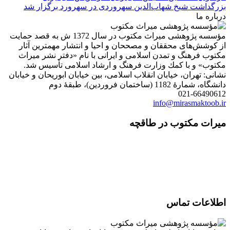
بزرگداشت شیخ شهاب‌الدین سهروردی در سهرورد برگزار شد
درباره ما
مؤسسه پژوهشی میراث مكتوب در سال 1372 ش به قصد حمایت
از كوشش‌های محققان و مصححان و احیا و انتشار مهمترین آثار
مكتوب فرهنگ و تمدن اسلامی و ایرانی با نام «دفتر نشر میراث
مكتوب» و با كمك وزارت فرهنگ و ارشاد اسلامی تأسیس شد.
نشانی: تهران، خیابان انقلاب اسلامی، بین خیابان ابوریحان و خیابان
دانشگاه، شمارۀ 1182 (ساختمان فروردین)، طبقۀ دوم
021-66490612
info@mirasmaktoob.ir
میرات مکتوب در طاقچه
اطلاعات تماس