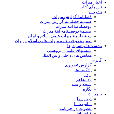
اخبار میراث
تازه‌های کتاب
نشریات
فصلنامۀ گزارش میراث
ضمیمۀ فصلنامۀ گزارش میراث
دوفصلنامۀ آینۀ میراث
ضمیمۀ دوفصلنامۀ آینۀ میراث
دو فصلنامۀ میراث علمی اسلام و ایران
ضمیمۀ دو فصلنامۀ میراث علمی اسلام و ایران
نشست‌ها و همایش‌ها
نشستهای علمی – پژوهشی
همایش های داخلی و بین المللی
گالری
گزارش تصویری
پادکست‌ها
ویدئو
یاد مفاخر
نسخه و سند
نگاره
با میراث
درباره ما
تماس با ما
عضویت در خبرنامه
کتابشناسی