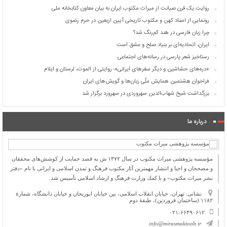
روایت یک قرن صیانت از میراث مکتوب ایران به بیان معاون کتابخانه ملی
رونمایی از اسناد کهن و مکتوب تاریخی آیین اربعین در حرم رضوی
چرا زبان فارسی در هند کم‌رنگ شد؟
ایران، اتحادیه‌ای بر بنیاد صلح و عشق است
رستاخیز شعر پارسی در رسانه‌های اجتماعی
«دره‌های حشاشین و دیگر سفرهای ایرانی»؛ روایتی از الموت، لرستان و ایلام
فراخوان هشتمین همایش ملّی زبان‌ها و گویش‌های ایران
بزرگداشت شیخ شهاب‌الدین سهروردی در سهرورد برگزار شد
درباره ما
مؤسسه پژوهشی میراث مكتوب در سال ۱۳۷۲ ش به قصد حمایت از كوشش‌های محققان
و مصححان و احیا و انتشار مهمترین آثار مكتوب فرهنگ و تمدن اسلامی و ایرانی با نام «دفتر
نشر میراث مكتوب» و با كمك وزارت فرهنگ و ارشاد اسلامی تأسیس شد.
نشانی: تهران، خیابان انقلاب اسلامی، بین خیابان ابوریحان و خیابان دانشگاه، شمارۀ
۱۱۸۲ (ساختمان فروردین)، طبقۀ دوم
۰۲۱-۶۶۴۹۰۶۱۲
info@mirasmaktoob.ir