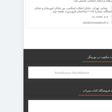
رهنگ و ارشاد اسلامی تأسیس شد.
نشانی: تهران، خیابان انقلاب اسلامی، بین خیابان ابوریحان و خیابان
شگاه، شمارۀ ۱۱۸۲ (ساختمان فروردین)، طبقۀ دوم
۰۲۱-۶۶۴۹۰۶۱۲
info@mirasmaktoob.ir
ت مکتوب در نورمگز
Ketabkhaneye MirasMaktoob
د فروشگاه کتاب میراث