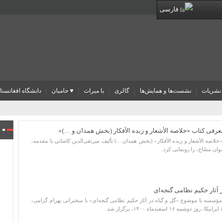
فارسی
نشریات
نشست‌ها و همایش‌ها
گالری
با میراث
♥ حامیان
دانشگاه افغانستا
ن معاون کتابخانه ملی
 ‌الأشعار و زبده‌ الأفکار» (بخش همدان ...) تألیف میرتقی‌الدین کاشانی با مقدمه،
 مسّاح، را رونمایی کرد.
ه با موضوع «گل و گیاه در آثار حکیم نظامی گنجه‌ای» با سخنرانی بهرام گرامی،
ه ۱۶ اسفندماه ۱۴۰۰، برگزار شد.