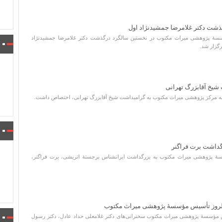
پژوهشی میراث مکتوب در نخستین سالگرد درگذشت دکتر غلامرضا جمشیدنژاد
رگزار شد.
کز پژوهشی میراث مکتوب به گرامیداشت شیخ آقابزرگ تهرانی، اختصاص داشت.
ژوهشی میراث مکتوب به بزرگداشت ایرانشناس برجستۀ اتریشی، برت فراگنر،
لروز تأسیس مؤسسۀ پژوهشی میراث مکتوب
س مؤسسۀ پژوهشی میراث مکتوب سخنرانی‌های دکتر غلامعلی حداد عادل، دکتر رسول