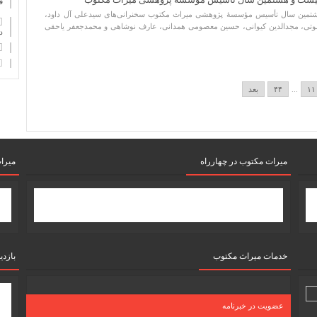
ف
تمین سال تأسیس مؤسسۀ پژوهشی میراث مکتوب سخنرانی‌های سیدعلی آل داود،
 ثبوتی، مجدالدین کیوانی، حسین معصومی همدانی، عارف نوشاهی و محمدجعفر یاحقی
دان
۱۱
...
۴۴
بعد
میرات مکتوب در چهارراه
میرا
خدمات میراث مکتوب
بازدی
عضویت در خبرنامه