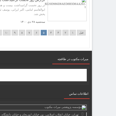
در روز نخست گرامیداشت بیست و هش
ابوالقاسم امامی، اکبر ایرانی، یوسف
پخش شد.
سه‌شنبه ۲۸ دی ۱۴۰۰
قبل
۱
۲
۳
۴
۵
۶
۷
۸
۹
۱۰
میرات مکتوب در طاقچه
اطلاعات تماس
تهران، خیابان انقلاب اسلامی، بین خیابان ابوریحان و خیابان دانشگاه،