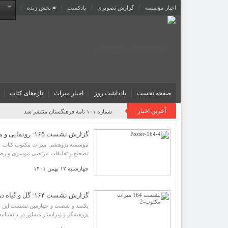
اخبار مؤسسه
گزارش تصویری
پادکست‌
■ پخش زنده
صفحه نخست
یادداشت روز
اخبار میراث
تازه‌های کتاب
آخرین اخبار
روایت یک قرن صیانت از میراث مکتوب ایران به بیا
گزارش نشست ۱۶۵: رونمایی و معرفی کتاب «خلاصه ‌الأشعار و زبده‌ الأفکار (بخش همدان و …)»
مؤسسۀ پژوهشی میراث مکتوب کتاب «خلاصه
تصحیح و تعلیقات مرتضی موسوی و رضوان
چهارشنبه ۱۲ بهمن ۱۴۰۱
گزارش نشست ۱۶۴: گل و گیاه در آثار حکیم نظامی گنجه‌ای
یکصد و شصت و چهارمین نشست این مؤسس
پژوهشگر و ویراستار مشاور در دانشنامۀ ایرانیکا، روز دوشنب