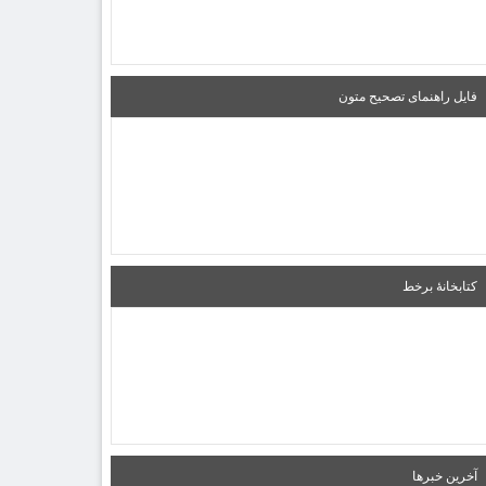
فایل راهنمای تصحیح متون
کتابخانۀ برخط
آخرین خبرها