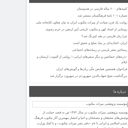
کتیبه‌های ۶۰۰ ساله فارسی در هندوستان
شماره ۱۰۱ نامۀ فرهنگستان منتشر شد
روایت یک قرن صیانت از میراث مکتوب ایران به بیان معاون کتابخانه ملی
رونمایی از اسناد کهن و مکتوب تاریخی آیین اربعین در حرم رضوی
چرا زبان فارسی در هند کم‌رنگ شد؟
ایران، اتحادیه‌ای بر بنیاد صلح و عشق است
رستاخیز شعر پارسی در رسانه‌های اجتماعی
«دره‌های حشاشین و دیگر سفرهای ایرانی»؛ روایتی از الموت، لرستان و
ایلام
فراخوان هشتمین همایش ملّی زبان‌ها و گویش‌های ایران
بزرگداشت شیخ شهاب‌الدین سهروردی در سهرورد برگزار شد
درباره ما
مؤسسه پژوهشی میراث مكتوب در سال ۱۳۷۲ ش به قصد حمایت از
وشش‌های محققان و مصححان و احیا و انتشار مهمترین آثار مكتوب فرهنگ
 تمدن اسلامی و ایرانی با نام «دفتر نشر میراث مكتوب» و با كمك وزارت