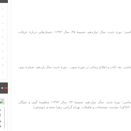
دو فصلنامۀ ویژۀ پژوهش های متن شناسی؛ دورۀ جدید، سال دوازدهم، ضمیمۀ ۳۵، سال ۱۳۹۳؛ جستارهایی دربارۀ عرفات
اسی، نقد کتاب و اطلاع رسانی در حوزۀ متون – دورۀ جدید، سال یازدهم، شمارۀ دوم،
دو فصلنامۀ ویژۀ پژوهش های متن شناسی؛ دورۀ جدید، سال دوازدهم، ضمیمۀ ۳۴، سال ۱۳۹۳؛ منظومۀ گوی و چوگان
ك
و
ف