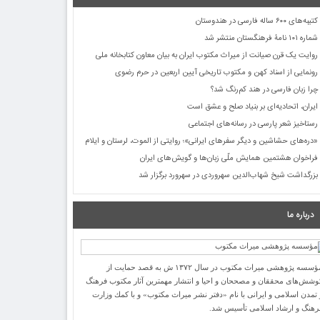
کتیبه‌های ۶۰۰ ساله فارسی در هندوستان
شماره ۱۰۱ نامۀ فرهنگستان منتشر شد
روایت یک قرن صیانت از میراث مکتوب ایران به بیان معاون کتابخانه ملی
رونمایی از اسناد کهن و مکتوب تاریخی آیین اربعین در حرم رضوی
چرا زبان فارسی در هند کم‌رنگ شد؟
ایران، اتحادیه‌ای بر بنیاد صلح و عشق است
رستاخیز شعر پارسی در رسانه‌های اجتماعی
«دره‌های حشاشین و دیگر سفرهای ایرانی»؛ روایتی از الموت، لرستان و ایلام
فراخوان هشتمین همایش ملّی زبان‌ها و گویش‌های ایران
بزرگداشت شیخ شهاب‌الدین سهروردی در سهرورد برگزار شد
درباره ما
مؤسسه پژوهشی میراث مكتوب در سال ۱۳۷۲ ش به قصد حمایت از
وشش‌های محققان و مصححان و احیا و انتشار مهمترین آثار مكتوب فرهنگ
 تمدن اسلامی و ایرانی با نام «دفتر نشر میراث مكتوب» و با كمك وزارت
رهنگ و ارشاد اسلامی تأسیس شد.