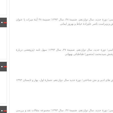
دو فصلنامۀ ویژۀ پژوهش های متن شناسی؛ دورۀ جدید، سال دوازدهم، ضمیمۀ ۳۸، سال ۱۳۹۳؛ ضمیمۀ ۳۸ آینۀ میراث با عنوان
ش و ویراست ناصر علیزادۀ خیاط و بهروز ایمانی
دو فصلنامۀ ویژۀ پژوهش های متن شناسی؛ دورۀ جدید، سال دوازدهم، ضمیمۀ ۳۷، سال ۱۳۹۳؛ سهل نامه (پژوهشی دربارۀ
کوشش سیدمحمد (منصور) طباطبائی بهبهانی
دوفصلنامۀ علمی- پژوهشی ویژۀ پژوهش های ادبی و متن شناختی؛ دورۀ جدید سال دوازدهم، شمارۀ اول، بهار و تابستان ۱۳۹۳
دو فصلنامۀ ویژۀ پژوهش های متن شناسی؛ دورۀ جدید، سال دوازدهم، ضمیمۀ ۳۶، سال ۱۳۹۳؛ مجموعه مقالات نقد و بررسی