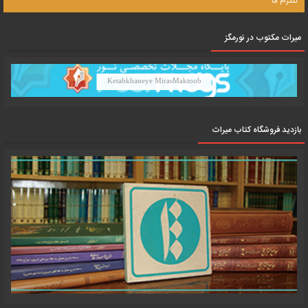
تلگرام ما
میرات مکتوب در نورمگز
Ketabkhaneye MirasMaktoob
بازدید فروشگاه کتاب میراث