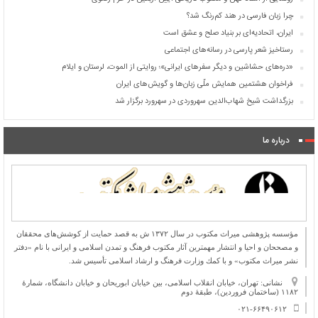
چرا زبان فارسی در هند کم‌رنگ شد؟
ایران، اتحادیه‌ای بر بنیاد صلح و عشق است
رستاخیز شعر پارسی در رسانه‌های اجتماعی
«دره‌های حشاشین و دیگر سفرهای ایرانی»؛ روایتی از الموت، لرستان و ایلام
فراخوان هشتمین همایش ملّی زبان‌ها و گویش‌های ایران
بزرگداشت شیخ شهاب‌الدین سهروردی در سهرورد برگزار شد
درباره ما
مؤسسه پژوهشی میراث مكتوب در سال ۱۳۷۲ ش به قصد حمایت از كوشش‌های محققان
و مصححان و احیا و انتشار مهمترین آثار مكتوب فرهنگ و تمدن اسلامی و ایرانی با نام «دفتر
نشر میراث مكتوب» و با كمك وزارت فرهنگ و ارشاد اسلامی تأسیس شد.
نشانی: تهران، خیابان انقلاب اسلامی، بین خیابان ابوریحان و خیابان دانشگاه، شمارۀ
۱۱۸۲ (ساختمان فروردین)، طبقۀ دوم
۰۲۱-۶۶۴۹۰۶۱۲