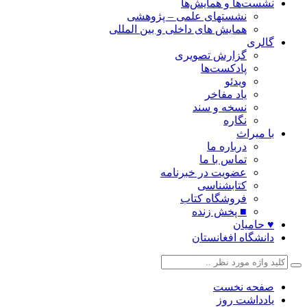
نشست‌ها و همایش‌ها
نشستهای علمی – پژوهشی
همایش های داخلی و بین المللی
گالری
گزارش تصویری
پادکست‌ها
ویدئو
یاد مفاخر
نسخه و سند
نگاره
با میراث
درباره ما
تماس با ما
عضویت در خبرنامه
کتابشناسی
فروشگاه کتاب
■ پخش زنده
♥ حامیان
دانشگاه افغانستان
صفحه نخست
یادداشت روز