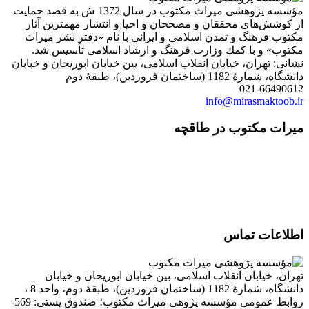
مؤسسه پژوهشی میراث مكتوب در سال 1372 ش به قصد حمایت
از كوشش‌های محققان و مصححان و احیا و انتشار مهمترین آثار
مكتوب فرهنگ و تمدن اسلامی و ایرانی با نام «دفتر نشر میراث
مكتوب» و با كمك وزارت فرهنگ و ارشاد اسلامی تأسیس شد.
نشانی: تهران، خیابان انقلاب اسلامی، بین خیابان ابوریحان و خیابان
دانشگاه، شمارۀ 1182 (ساختمان فروردین)، طبقۀ دوم
021-66490612
info@mirasmaktoob.ir
میرات مکتوب در طاقچه
اطلاعات تماس
تهران، خیابان انقلاب اسلامی، بین خیابان ابوریحان و خیابان
دانشگاه، شمارۀ 1182 (ساختمان فروردین)، طبقۀ دوم، واحد 8 ،
روابط عمومی مؤسسه پژوهی میراث مکتوب؛ صندوق پستی: 569-