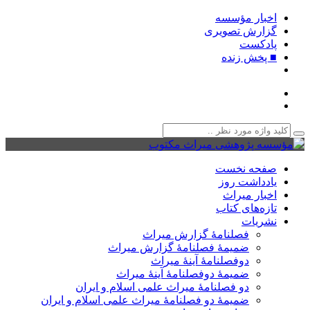
اخبار مؤسسه
گزارش تصویری
پادکست‌
■ پخش زنده
صفحه نخست
یادداشت روز
اخبار میراث
تازه‌های کتاب
نشریات
فصلنامۀ گزارش میراث
ضمیمۀ فصلنامۀ گزارش میراث
دوفصلنامۀ آینۀ میراث
ضمیمۀ دوفصلنامۀ آینۀ میراث
دو فصلنامۀ میراث علمی اسلام و ایران
ضمیمۀ دو فصلنامۀ میراث علمی اسلام و ایران