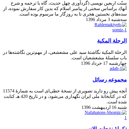
سنّت اربعین نویسی (گردآوری چهل حدیث، گاه با ترجمه و شرح
آنها)، براساس سخنی از پیامبر اسلام که بدین کار سفارش نموده، از
سده‌های نخستین هجری تا به روزگار ما مرسوم بوده است.
سه‌شنبه 3 مرداد 1396
الرحلة المکیة
الرحلة المکیة نگاشتۀ سید علی مشعشعی، از مهم‌ترین نگاشته‌ها در
باب سلسلۀ مشعشعیان است.
چهارشنبه 17 خرداد 1396
مجموعه رسائل
آنچه پیش رو دارید تصويرى از نسخۀ خطی‌ای است به شمارۀ 11574
که در كتابخانۀ ملى ايران نگهداری می‌شود، و در تاریخ 420 هـ کتابت
شده است.
شنبه 16 اردیبهشت 1396
تکملۀ نفحات الانس