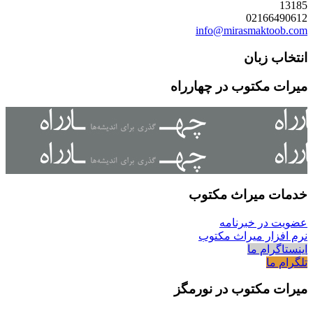
13185
02166490612
info@mirasmaktoob.com
انتخاب زبان
میرات مکتوب در چهارراه
خدمات میراث مکتوب
عضویت در خبرنامه
نرم افزار میراث مکتوب
اینستاگرام ما
تلگرام ما
میرات مکتوب در نورمگز