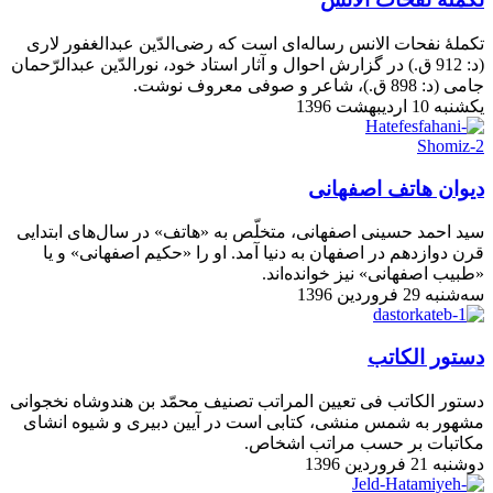
تکملۀ نفحات الانس رساله‌ای است که رضی‌الدّین عبدالغفور لاری
(د: 912 ق.) در گزارش احوال و آثار استاد خود، نورالدّین عبدالرّحمان
جامی (د: 898 ق.)، شاعر و صوفی معروف نوشت.
یکشنبه 10 اردیبهشت 1396
دیوان هاتف اصفهانی
سید احمد حسینی اصفهانی، متخلّص به «هاتف» در سال‌های ابتدایی
قرن دوازدهم در اصفهان به دنیا آمد. او را «حکیم اصفهانی» و یا
«طبیب اصفهانی» نیز خوانده‌اند.
سه‌شنبه 29 فروردین 1396
دستور الکاتب
دستور الكاتب فی تعیین المراتب تصنیف محمّد بن هندوشاه نخجوانی
مشهور به شمس منشی، كتابی است در آیین دبیری و شیوه انشای
مكاتبات بر حسب مراتب اشخاص.
دوشنبه 21 فروردین 1396