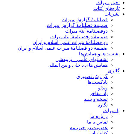
اخبار میراث
تازه‌های کتاب
نشریات
فصلنامۀ گزارش میراث
ضمیمۀ فصلنامۀ گزارش میراث
دوفصلنامۀ آینۀ میراث
ضمیمۀ دوفصلنامۀ آینۀ میراث
دو فصلنامۀ میراث علمی اسلام و ایران
ضمیمۀ دو فصلنامۀ میراث علمی اسلام و ایران
نشست‌ها و همایش‌ها
نشستهای علمی – پژوهشی
همایش های داخلی و بین المللی
گالری
گزارش تصویری
پادکست‌ها
ویدئو
یاد مفاخر
نسخه و سند
نگاره
با میراث
درباره ما
تماس با ما
عضویت در خبرنامه
کتابشناسی