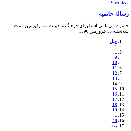
رسالۀ حاتمیه
حاتم طایی نامی آشنا برای فرهنگ و ادبیات مشرق‌زمین است.
سه‌شنبه 15 فروردین 1396
قبل
1
...
9
10
11
12
13
14
15
16
17
18
19
...
48
بعد