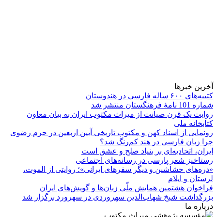
آخرین خبرها
کتیبه‌های ۶۰۰ ساله فارسی در هندوستان
شماره 101 نامۀ فرهنگستان منتشر شد
روایت یک قرن صیانت از میراث مکتوب ایران به بیان معاون
کتابخانه ملی
رونمایی از اسناد کهن و مکتوب تاریخی آیین اربعین در حرم رضوی
چرا زبان فارسی در هند کم‌رنگ شد؟
ایران، اتحادیه‌ای بر بنیاد صلح و عشق است
رستاخیز شعر پارسی در رسانه‌های اجتماعی
«دره‌های حشاشین و دیگر سفرهای ایرانی»؛ روایتی از الموت،
لرستان و ایلام
فراخوان هشتمین همایش ملّی زبان‌ها و گویش‌های ایران
بزرگداشت شیخ شهاب‌الدین سهروردی در سهرورد برگزار شد
درباره ما